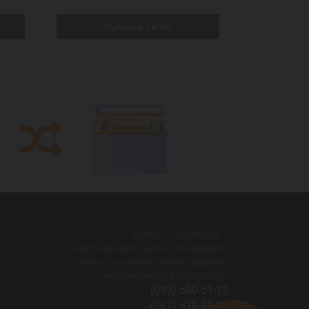
г. Киев ул. Подлесная 1
(Святошинский район, супермаркет
Сильпо, тыльная сторона здания -
закрытый малый склад АКБ).
(093) 600-51-11
(067) 538-88-81