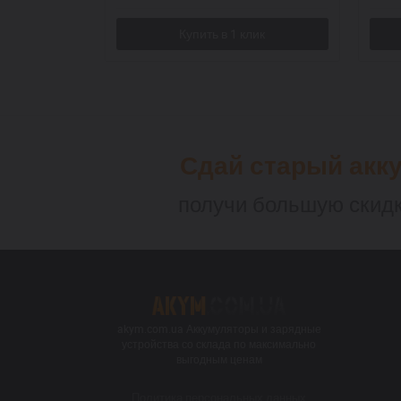
Сдай старый акк
получи большую скидк
akym.com.ua Аккумуляторы и зарядные
устройства со склада по максимально
выгодным ценам
Политика персональных данных