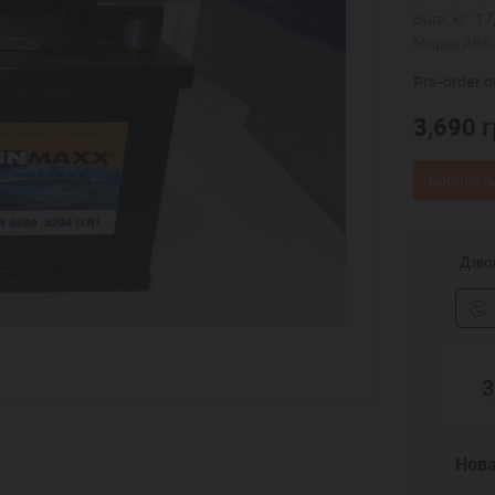
Вага, кг:
17
Марка АКБ:
Pre-order o
3,690
г
Добавить
Дзвон
3
Нова