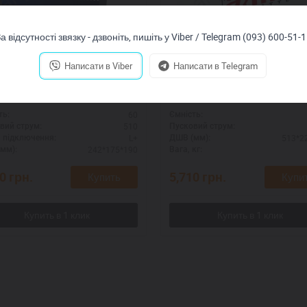
а відсутності звязку - дзвоніть, пишіть у Viber / Telegram (093) 600-51-
Написати в Viber
Написати в Telegram
man 6СТ-60 Аз
А-Мега 6СТ-190-А3 F
60
ть:
Ємність:
510
вий струм:
Пусковий струм:
L+
513*2
 підключення:
ДШВ (мм):
242*175*190
мм):
Вага, кг:
20
грн.
5,710
грн.
Купить
Купи