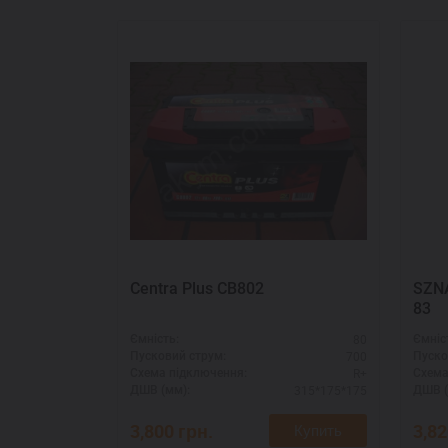
Centra Plus CB802
SZNA
83
80
Ємність:
Ємніс
700
Пусковий струм:
Пуско
R+
Схема підключення:
Схема
315*175*175
ДШВ (мм):
ДШВ (
3,800
грн.
3,8
Купить