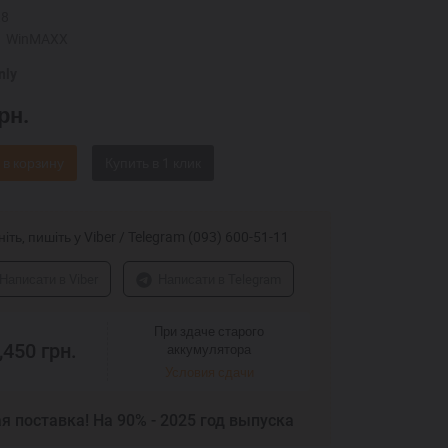
,8
WinMAXX
nly
рн.
 в корзину
іть, пишіть у Viber / Telegram (093) 600-51-11
Написати в Viber
Написати в Telegram
При здаче старого
,450
грн.
аккумулятора
Условия сдачи
я поставка! На 90% - 2025 год выпуска