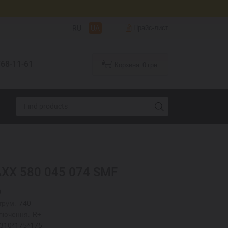
RU
UA
Прайс-лист
68-11-61
Корзина:
0
грн.
XX 580 045 074 SMF
0
трум:
740
лючення:
R+
310*175*175