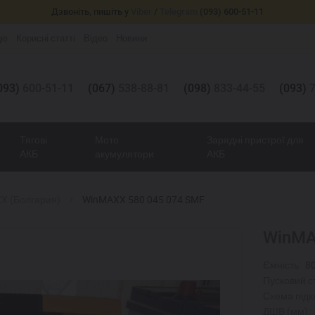
Дзвоніть, пишіть у
Viber
/
Telegram
(093) 600-51-11
цю
Корисні статті
Відео
Новини
093)
600-51-11
(067)
538-88-81
(098)
833-44-55
(093)
7
Тягові
Мото
Зарядні пристрої для
АКБ
акумулятори
АКБ
X (Болгария)
WinMAXX 580 045 074 SMF
WinMA
Ємність:
8
Пусковий с
Схема підк
ДШВ (мм):