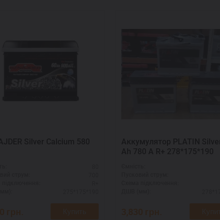
JDER Silver Calcium 580
Аккумулятор PLATIN Silve
Ah 780 A R+ 278*175*190
80
ть:
Ємність:
700
вий струм:
Пусковий струм:
R+
 підключення:
Схема підключення:
275*175*190
278*1
мм):
ДШВ (мм):
20
грн.
3,830
грн.
Купить
Купи