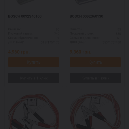
BOSCH 0092S40100
BOSCH 0092S60130
80
95
Ємність:
Ємність:
740
850
Пусковий струм:
Пусковий струм:
R+
R+
Схема підключення:
Схема підключення:
315*175*175
353*175*190
ДШВ (мм):
ДШВ (мм):
4,960
грн.
9,360
грн.
Купить
Купить