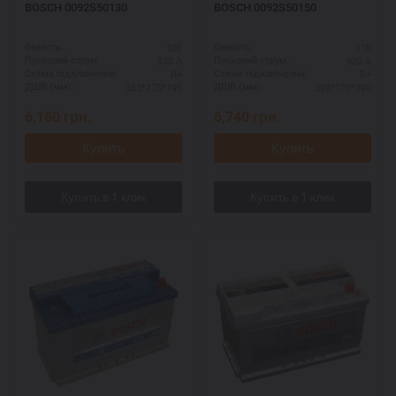
BOSCH 0092S50130
BOSCH 0092S50150
100
110
Ємність:
Ємність:
830 А
920 А
Пусковий струм:
Пусковий струм:
R+
R+
Схема підключення:
Схема підключення:
353*175*190
393*175*190
ДШВ (мм):
ДШВ (мм):
6,160
грн.
6,740
грн.
Купить
Купить