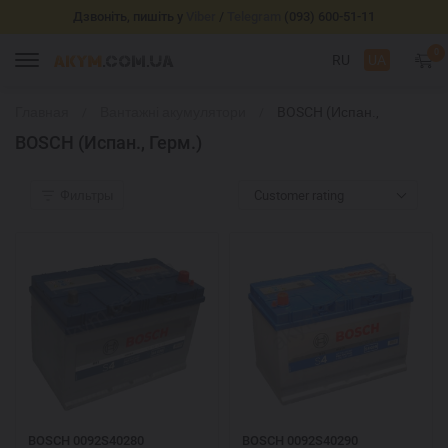
Дзвоніть, пишіть у
Viber
/
Telegram
(093) 600-51-11
0
RU
UA
Главная
Вантажні акумулятори
BOSCH (Испан.,
Герм.)
BOSCH (Испан., Герм.)
Фильтры
Customer rating
BOSCH 0092S40280
BOSCH 0092S40290