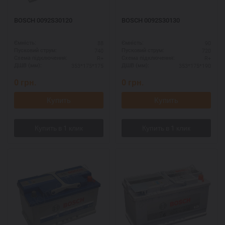
BOSCH 0092S30120
BOSCH 0092S30130
88
90
Ємність:
Ємність:
740
720
Пусковий струм:
Пусковий струм:
R+
R+
Схема підключення:
Схема підключення:
353*175*175
353*175*190
ДШВ (мм):
ДШВ (мм):
0
грн.
0
грн.
Купить
Купить