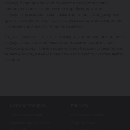
разряд. В городе автомобилю часто приходится долго
простаивать на светофорах или в пробках, при этом
аккумулятор вынужден испытывать постоянный недозаряд и
тратит свою энергии на частые запуски мотора после простоя.
Это вредно для аккумуляторной решетки.
Отдельно хочется сказать, что ускорить естественное старение
аккумулятора автомобильного может критический и очень
глубокий разряд. Под его воздействием батарея стремительно
теряет емкость, а в некоторых случаях может полностью выйти
из строя.
Каталог товаров
Клиенту
Авто акумулятори
Доставка та оплата
Вантажні акумулятори
Акції та скидки
Тягові АКБ
Допомога покупцю