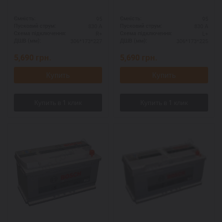
95
95
Ємність:
Ємність:
830 А
830 А
Пусковий струм:
Пусковий струм:
R+
L+
Схема підключення:
Схема підключення:
306*173*227
306*173*225
ДШВ (мм):
ДШВ (мм):
5,690
грн.
5,690
грн.
Купить
Купить