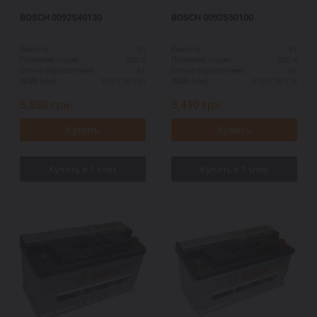
BOSCH 0092S40130
BOSCH 0092S50100
95
85
Ємність:
Ємність:
800 А
800 А
Пусковий струм:
Пусковий струм:
R+
R+
Схема підключення:
Схема підключення:
353*175*190
315*175*175
ДШВ (мм):
ДШВ (мм):
5,850
грн.
5,410
грн.
Купить
Купить