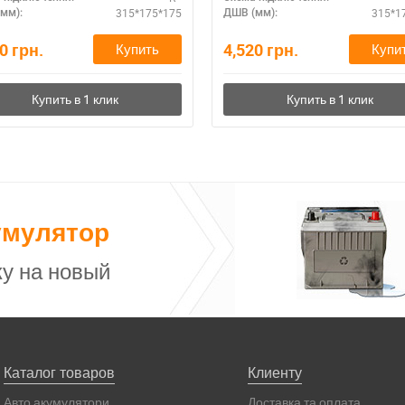
315*175*175
315*1
мм):
ДШВ (мм):
40
грн.
4,520
грн.
Купить
Купи
умулятор
у на новый
Каталог товаров
Клиенту
Авто акумулятори
Доставка та оплата