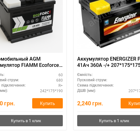
омобильный AGM
Аккумулятор ENERGIZER 
мулятор FIAMM Ecoforce
41Ач 360A -/+ 207*175*175
 R+ — купить в Украине
EP41LB1
60
ть:
Ємність:
680
вий струм:
Пусковий струм:
R+
 підключення:
Схема підключення:
242*175*190
207*1
мм):
ДШВ (мм):
30
грн.
2,240
грн.
Купить
Купи