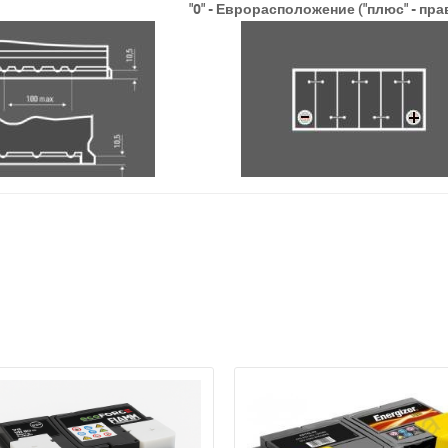
"0" - Еврорасположение ("плюс" - пр
а відсутності звязку - дзвоніть, пишіть у Viber / Telegram (093) 600-51-
Написати в Viber
Написати в Telegram