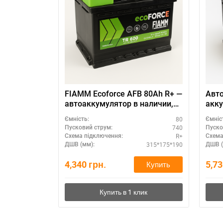
FIAMM Ecoforce AFB 80Ah R+ —
Авт
автоаккумулятор в наличии,
акку
выгодная цена
60Ah
80
Ємність:
Ємніс
740
Пусковий струм:
Пуско
R+
Схема підключення:
Схема
315*175*190
ДШВ (мм):
ДШВ (
4,340
грн.
5,7
Купить