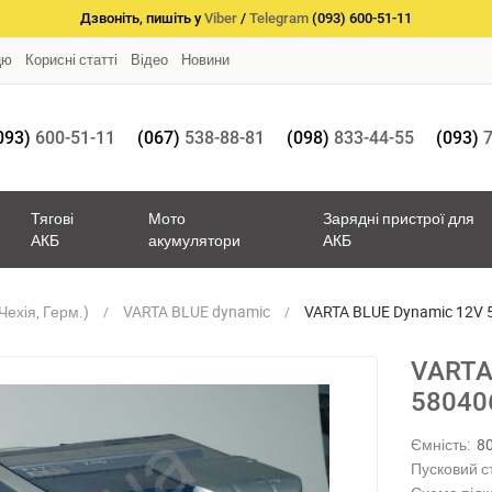
Дзвоніть, пишіть у
Viber
/
Telegram
(093) 600-51-11
цю
Корисні статті
Відео
Новини
093)
600-51-11
(067)
538-88-81
(098)
833-44-55
(093)
7
Тягові
Мото
Зарядні пристрої для
АКБ
акумулятори
АКБ
Чехія, Герм.)
VARTA BLUE dynamic
VARTA BLUE Dynamic 12V
VARTA
58040
Ємність:
8
Пусковий с