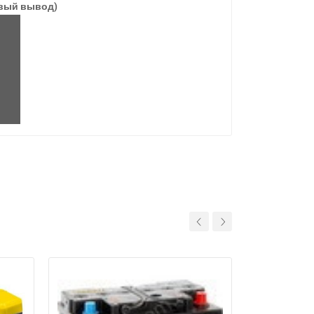
авый вывод)
11