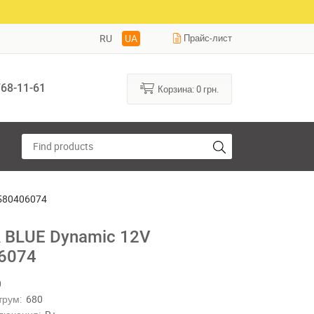
RU
UA
Прайс-лист
68-11-61
Корзина:
0
грн.
 580406074
 BLUE Dynamic 12V
6074
0
трум:
680