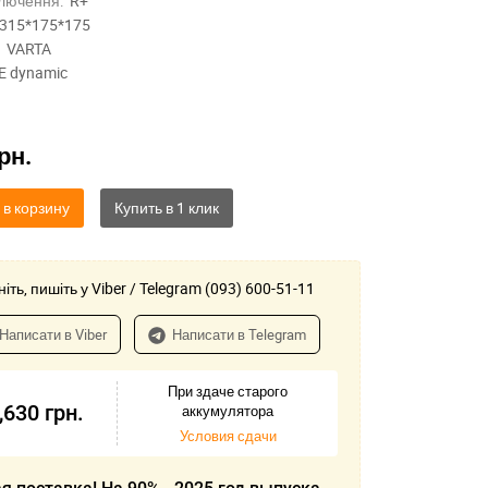
лючення:
R+
315*175*175
VARTA
E dynamic
рн.
 в корзину
іть, пишіть у Viber / Telegram (093) 600-51-11
Написати в Viber
Написати в Telegram
При здаче старого
,630
грн.
аккумулятора
Условия сдачи