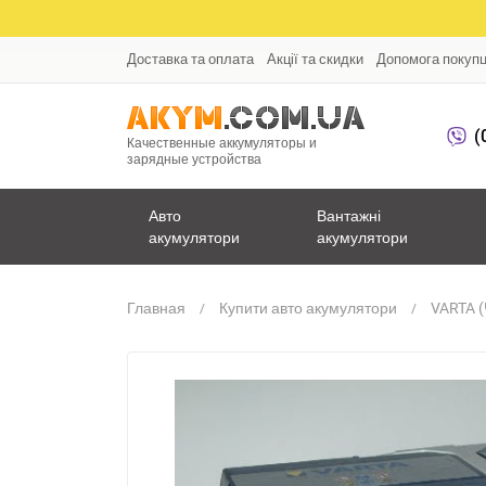
Доставка та оплата
Акції та скидки
Допомога покуп
(
Качественные аккумуляторы и
зарядные устройства
Авто
Вантажні
акумулятори
акумулятори
Главная
Купити авто акумулятори
VARTA (