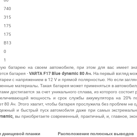
740
315
175
175
В13
0
1
ную батарею на своем автомобиле, при этом для вас имеет зна
ется батарея -
VARTA F17 Blue dynamic 80 Ач.
На первый взгляд мож
атареи с напряжением в 12
V
и прямой полярностью. Но если загля
твенные материалы
.
Такая батарея может применяться в автомобил
гами достигается за счет уникального сплава, из которого состоит
увеличивающей мощность и срок службы аккумулятора на 20% 
ет
80 Ач. Этого хватит, чтобы батарея прослужила без проблем не 
адежный и быстрый пуск автомобиля даже при самых экстремально
ynamic,
вы приобретаете
современный,
прак
тичный, и, главное, э
е днищевой планки
Расположение полюсных выводов