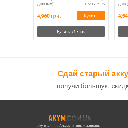
315*175*175
ДШВ (мм):
ДШВ (
4,960
грн.
4,5
Купить
Сдай старый акк
получи большую скидк
akym.com.ua Аккумуляторы и зарядные