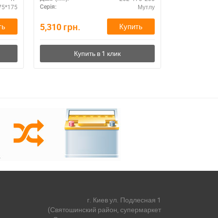
75*175
Мутлу
Серія:
ДШВ (мм):
5,310
грн.
5,340
грн.
ть
Купить
г. Киев ул. Подлесная 1
(Святошинский район, супермаркет