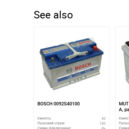
See also
BOSCH 0092S40100
MUTL
А, р
Мутл
80
Ємність:
Ємніс
1
740
Пусковий струм:
Пуско
R+
Схема підключення:
Схема