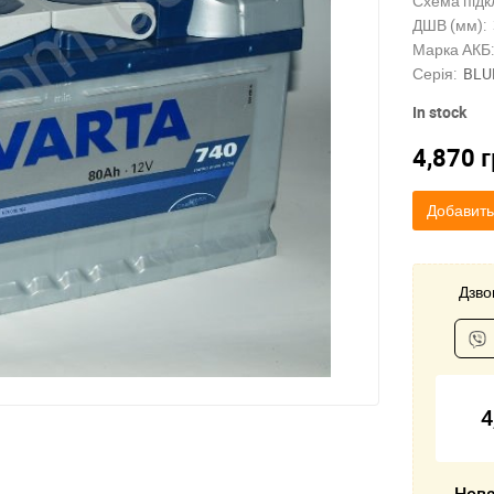
Схема підк
ДШВ (мм):
Марка АКБ:
Серія:
BLU
In stock
4,870
г
Добавить
Дзвон
4