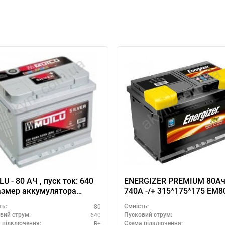
U - 80 АЧ , пуск ток: 640
ENERGIZER PREMIUM 80А
азмер аккумулятора
740A -/+ 315*1
у (Турция): 315 Х 175 Х
80
ть:
Ємність:
75 мм.
640
вий струм:
Пусковий струм:
R+
 підключення:
Схема підключення: