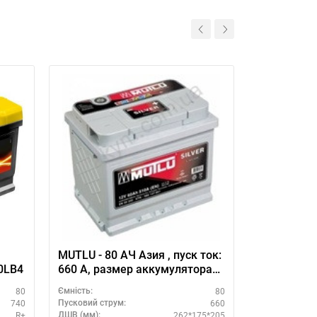
ч
MUTLU - 80 АЧ Азия , пуск ток:
Varta Star
75*175 EM80LB4
660 А, размер аккумулятора
Мутлу (Турция): 262 Х 175 Х
80
80
Ємність:
Ємність:
205 мм.
740
660
Пусковий струм:
Пусковий стру
R+
262*175*205
ДШВ (мм):
Схема підклю