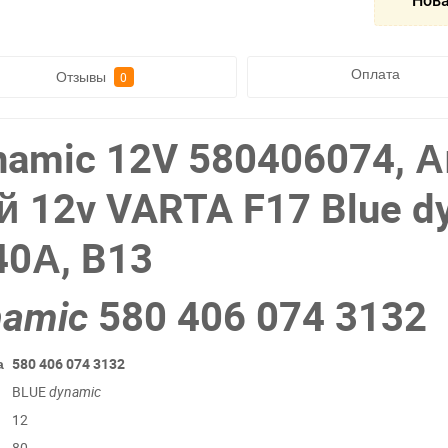
Нова
Оплата
Отзывы
0
amic 12V 580406074, 
12v VARTA F17 Blue dy
40А, B13
namic
580 406 074 3132
а
580 406 074 3132
BLUE
dynamic
12
80