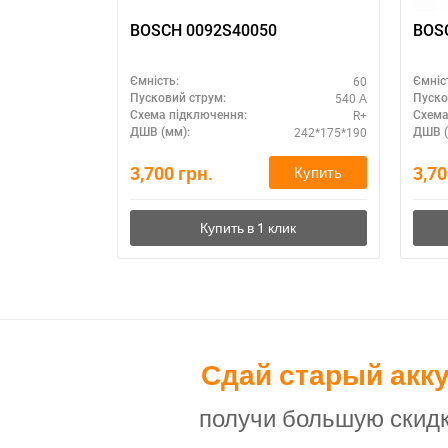
BOSCH 0092S40050
BOS
60
Ємність:
Ємніс
540 А
Пусковий струм:
Пуско
R+
Схема підключення:
Схема
242*175*190
ДШВ (мм):
ДШВ (
3,700
грн.
3,7
Купить
Сдай старый акк
получи большую скидк