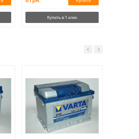
0
грн.
6,350
грн.