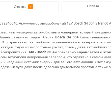
Оплата
Отзывы
4
S40040, Аккумулятор автомобильный 12V Bosch S4 004 Silver 60 Ач
звестным немецким автомобильным концерном, который уже давно
обилей различных марок. Серия
Bosch S4 004
была специально 
 В современных автомобилях устанавливается невероятное коли
с каждым годом их число только растет, потому даже автомобилю ср
 электропитания.
АКБ Bosch
60 Ач
прекрасно справляется с это
лем технология легирования серебром, что отражено в самом наз
ый и надежный источник энергии для вашего автомобиля. Этот акк
адежный пуск, даже после довольно длительного простоя, а так же