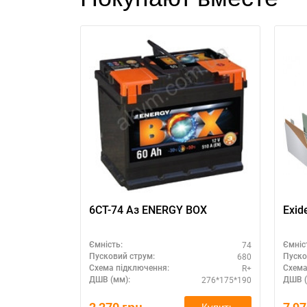
З
6СТ-74 Аз ENERGY BOX
Exid
74
Ємність:
Ємніс
680
Пусковий струм:
Пуско
R+
Схема підключення:
Схема
276*175*190
ДШВ (мм):
ДШВ (
Купить