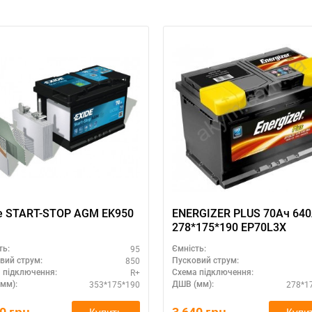
а відсутності звязку - дзвоніть, пишіть у Viber / Telegram (093) 600-51-
Написати в Viber
Написати в Telegram
e START-STOP AGM EK950
ENERGIZER PLUS 70Ач 640A +
278*175*190 EP70L3X
95
ть:
Ємність:
850
вий струм:
Пусковий струм:
R+
 підключення:
Схема підключення:
353*175*190
278*1
мм):
ДШВ (мм):
Купить
Купи