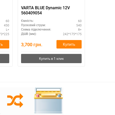
VARTA BLUE Dynamic 12V
VARTA BLU
560409054
560127054
60
60
Ємність:
Ємність:
450
540
Пусковий струм:
Пусковий стру
L+
R+
Схема підключення:
Схема підклю
73*225
242*175*175
ДШВ (мм):
ДШВ (мм):
3,700
грн.
3,680
грн.
ть
Купить