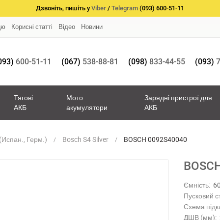
Дзвоніть, пишіть у
Viber
/
Telegram
(093) 600-51-11
цю
Корисні статті
Відео
Новини
093)
600-51-11
(067)
538-88-81
(098)
833-44-55
(093)
7
Тягові
Мото
Зарядні пристрої для
АКБ
акумулятори
АКБ
Испан., Герм.)
Bosch S4 Silver
BOSCH 0092S40040
BOSCH
Ємність:
6
Пусковий с
Схема підк
ДШВ (мм):