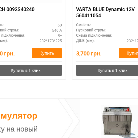
CH 0092S40240
VARTA BLUE Dynamic 12V
560411054
60
ть:
Ємність:
540 А
вий струм:
Пусковий струм:
R+
 підключення:
Схема підключення:
232*173*225
232*1
мм):
ДШВ (мм):
00
грн.
3,700
грн.
Купить
Купи
умулятор
у на новый