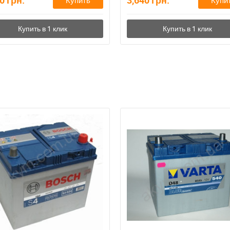
70
грн.
3,640
грн.