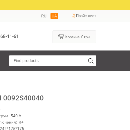
RU
UA
Прайс-лист
68-11-61
Корзина:
0
грн.
 0092S40040
0
трум:
540 А
лючення:
R+
242*175*175