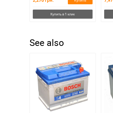
2,270
грн.
7,9
See also