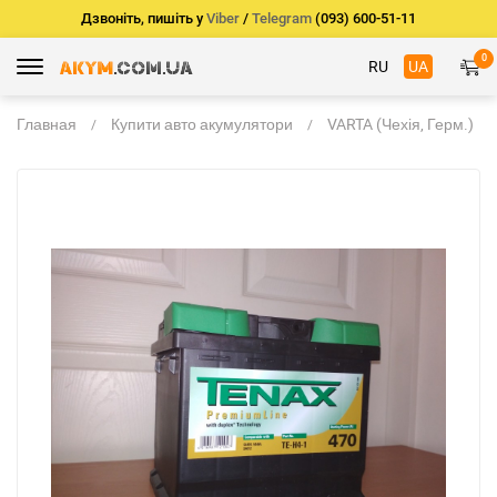
Дзвоніть, пишіть у
Viber
/
Telegram
(093) 600-51-11
0
RU
UA
Главная
Купити авто акумулятори
VARTA (Чехія, Герм.)