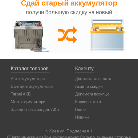
Сдай старый аккумулятор
получи большую скидку на новый
Каталог товаров
Клиенту
Авто акумулятори
Доставка та оплата
Вантажні акумулятори
Акції та скидки
Тягові АКБ
Допомога покупцю
Мото акумулятори
Корисні статті
Зарядні пристрої для АКБ
Відео
Новини
г. Киев ул. Подлесная 1
(Святошинский район, супермаркет Сильпо, тыльная сторона