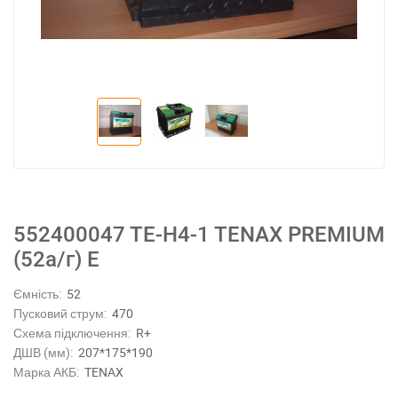
552400047 TE-H4-1 TENAX PREMIUM
(52а/г) E
Ємність:
52
Пусковий струм:
470
Схема підключення:
R+
ДШВ (мм):
207*175*190
Марка АКБ:
TENAX