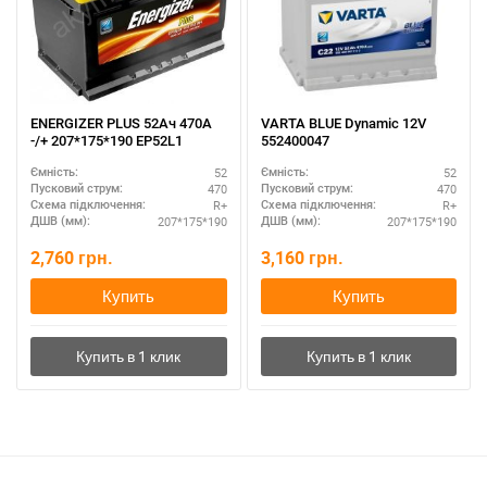
ENERGIZER PLUS 52Ач 470A
VARTA BLUE Dynamic 12V
-/+ 207*175*190 EP52L1
552400047
52
52
Ємність:
Ємність:
470
470
Пусковий струм:
Пусковий струм:
R+
R+
Схема підключення:
Схема підключення:
207*175*190
207*175*190
ДШВ (мм):
ДШВ (мм):
2,760
грн.
3,160
грн.
Купить
Купить