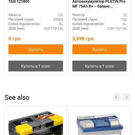
TAB 121800
Автоаккумулятор PLATIN Pro
MF 75Ah R+ – баланс
мощности и стоимости
100
75
Ємність:
Ємність:
900EN
720
Пусковий струм:
Пусковий струм:
R+
R+
Схема підключення:
Схема підключення:
353*175*190
278*175*190
ДШВ (мм):
ДШВ (мм):
0
грн.
3,690
грн.
Купить
Купить
See also