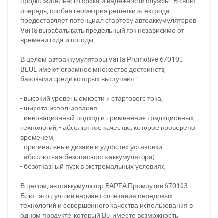
продолжительного срока и надежности службы. В свою
очередь, особая геометрия решетки электрода
предоставляет потенциал стартеру автоаккумуляторов
Varta вырабатывать предельный ток независимо от
времени года и погоды.
В целом автоаккумуляторы Varta Promotive 670103
BLUE имеют огромное множество достоинств,
базовыми среди которых выступают:
- высокий уровень емкости и стартового тока;
- широта использования.
- инновационный подход и применение традиционных
технологий; - абсолютное качество, которое проверено
временем;
- оригинальный дизайн и удобство установки;
- абсолютная безопасность аккумулятора;
За відсутності звязку - дзвоніть, пишіть у Viber / Telegram
- безотказный пуск в экстремальных условиях;
(093) 600-51-11
В целом, автоаккумулятор ВАРТА Промоутив 670103
Написати в Viber
Написати в Telegram
Блю - это лучший вариант сочетания передовых
технологий и совершенного качества использования в
одном продукте, который Вы имеете возможность