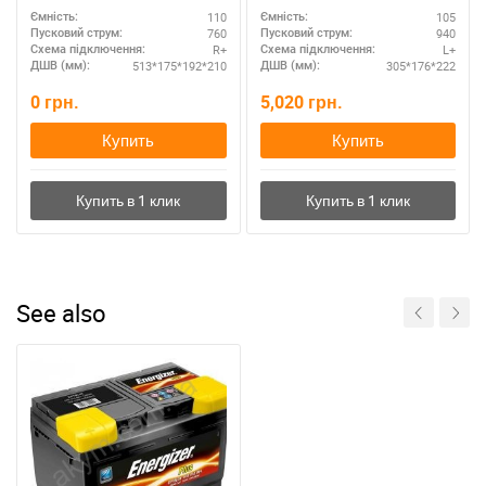
110
105
Ємність:
Ємність:
760
940
Пусковий струм:
Пусковий струм:
R+
L+
Схема підключення:
Схема підключення:
513*175*192*210
305*176*222
ДШВ (мм):
ДШВ (мм):
0
грн.
5,020
грн.
Купить
Купить
See also