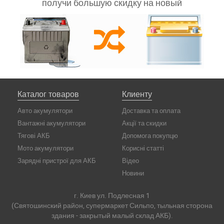
получи большую скидку на новый
Каталог товаров
Клиенту
Авто акумулятори
Доставка та оплата
Вантажні акумулятори
Акції та скидки
Тягові АКБ
Допомога покупцю
Мото акумулятори
Корисні статті
Зарядні пристрої для АКБ
Відео
Новини
г. Киев ул. Подлесная 1
(Святошинский район, супермаркет Сильпо, тыльная сторона
здания - закрытый малый склад АКБ).