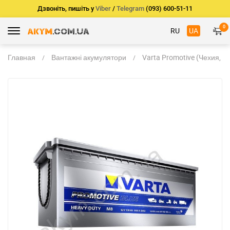
Дзвоніть, пишіть у
Viber
/
Telegram
(093) 600-51-11
0
RU
UA
Главная
Вантажні акумулятори
Varta Promotive (Чехия, Г