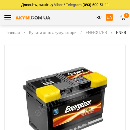
Дзвоніть, пишіть у
Viber
/
Telegram
(093) 600-51-11
0
RU
UA
Главная
Купити авто акумулятори
ENERGIZER
ENERG
PREMI
54Ач 5
-/+
207*17
EM54L