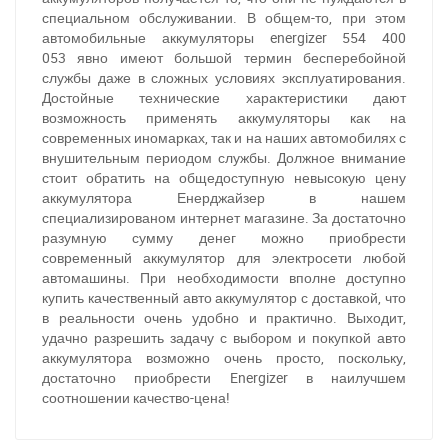
специальном обслуживании. В общем-то, при этом
автомобильные аккумуляторы energizer
554 400
053
явно имеют большой термин бесперебойной
службы даже в сложных условиях эксплуатирования.
Достойные технические характеристики дают
возможность применять аккумуляторы как на
современных иномарках, так и на наших автомобилях с
внушительным периодом службы. Должное внимание
стоит обратить на общедоступную невысокую цену
аккумулятора Енерджайзер в нашем
специализированом интернет магазине. За достаточно
разумную сумму денег можно приобрести
современный аккумулятор для электросети любой
автомашины. При необходимости вполне доступно
купить качественный авто аккумулятор с доставкой, что
За відсутності звязку - дзвоніть, пишіть у Viber / Telegram
в реальности очень удобно и практично. Выходит,
(093) 600-51-11
удачно разрешить задачу с выбором и покупкой авто
аккумулятора возможно очень просто, поскольку,
Написати в Viber
Написати в Telegram
достаточно приобрести Energizer в наилучшем
соотношении качество-цена!