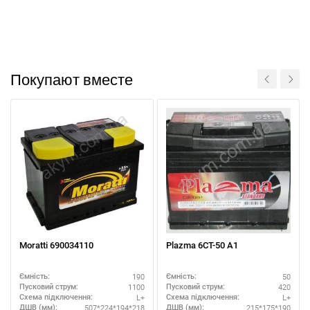
Покупают вместе
Moratti 690034110
Plazma 6СТ-50 А1
190
50
Ємність:
Ємність:
1100
420
Пусковий струм:
Пусковий струм:
L+
L+
Схема підключення:
Схема підключення:
507*224*194*218
215*175*190
ДШВ (мм):
ДШВ (мм):