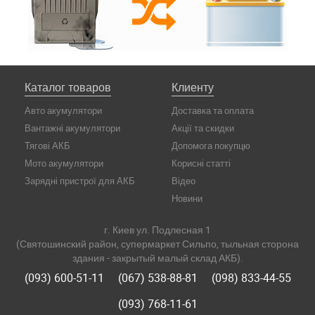
Каталог товаров
Клиенту
Авто акумулятори
Доставка та оплата
Вантажні акумулятори
Акції та скидки
Тягові АКБ
Допомога покупцю
Мото акумулятори
Корисні статті
Зарядні пристрої для АКБ
Відео
Новини
г. Киев ул. Подлесная 1
(Святошинский район, супермаркет Сильпо, тыльная сторона
здания - закрытый малый склад АКБ).
(093) 600-51-11
(067) 538-88-81
(098) 833-44-55
(093) 768-11-61