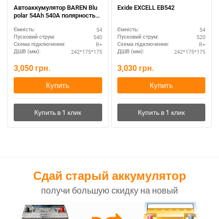
Автоаккумулятор BAREN Blu
Exide EXCELL EB542
polar 54Ah 540A полярность
R+
54
54
Ємність:
Ємність:
540
520
Пусковий струм:
Пусковий струм:
R+
R+
Схема підключення:
Схема підключення:
242*175*175
242*175*175
ДШВ (мм):
ДШВ (мм):
3,050
грн.
3,030
грн.
Купить
Купить
Сдай старый аккумулятор
получи большую скидку на новый