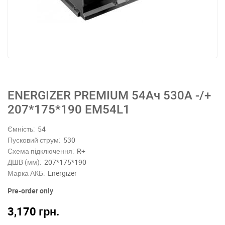
ENERGIZER PREMIUM 54Ач 530A -/+
207*175*190 EM54L1
Ємність:
54
Пусковий струм:
530
Схема підключення:
R+
ДШВ (мм):
207*175*190
Марка АКБ:
Energizer
Pre-order only
3,170
грн.