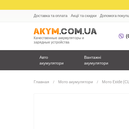
Доставка та оплата
Акції та скидки
Допомога покуп
(
Качественные аккумуляторы и
зарядные устройства
Авто
Вантажні
акумулятори
акумулятори
Главная
Мото акумулятори
Мото Exide (С