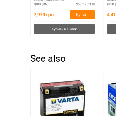
353*175*190
ДШВ (мм):
ДШВ (
7,970
грн.
4,4
Купить
See also