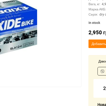
Вага, кг:
4,
Марка АКБ:
Серія:
dry 
In stock
2,950
г
Добавить
Дзвон
2
Нова