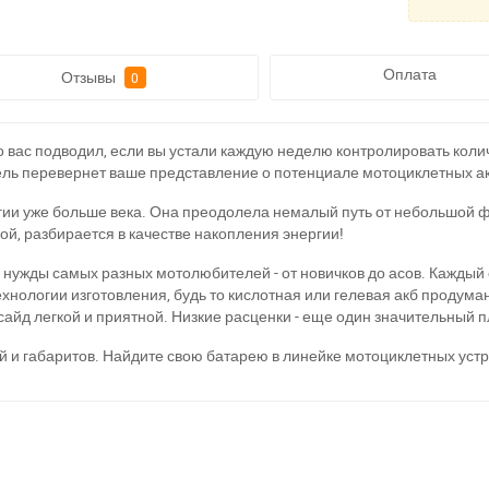
Оплата
Отзывы
0
вас подводил, если вы устали каждую неделю контролировать количес
дель перевернет ваше представление о потенциале мотоциклетных ак
гии уже больше века. Она преодолела немалый путь от небольшой
угой, разбирается в качестве накопления энергии!
 нужды самых разных мотолюбителей - от новичков до асов. Каждый 
технологии изготовления, будь то кислотная или гелевая акб проду
айд легкой и приятной. Низкие расценки - еще один значительный п
тей и габаритов. Найдите свою батарею в линейке мотоциклетных ус