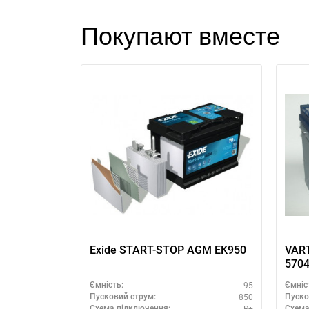
Покупают вместе
З
Exide START-STOP AGM EK950
VART
570
95
Ємність:
Ємніс
850
Пусковий струм:
Пуско
R+
Схема підключення:
Схема