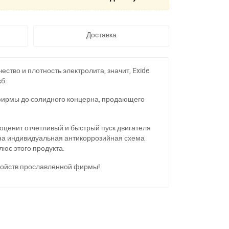
Доставка
тво и плотность электролита, значит, Exide
б.
 фирмы до солидного концерна, продающего
оценит отчетливый и быстрый пуск двигателя
мана индивидуальная антикоррозийная схема
люс этого продукта.
тройств прославленной фирмы!