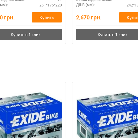
261*175*220
242*1
мм):
ДШВ (мм):
10
грн.
2,670
грн.
Купить
Купи