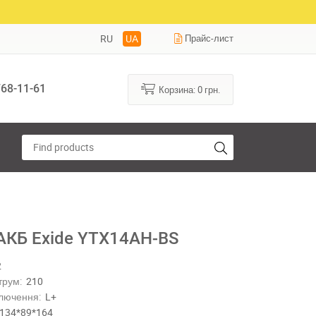
RU
UA
Прайс-лист
68-11-61
Корзина:
0
грн.
АКБ Exide YTX14AH-BS
2
трум:
210
лючення:
L+
134*89*164