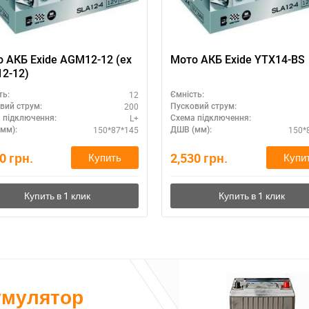
 АКБ Exide AGM12-12 (ex
Мото АКБ Exide YTX14-BS
2-12)
12
ть:
Ємність:
200
вий струм:
Пусковий струм:
L+
 підключення:
Схема підключення:
150*87*145
150*
мм):
ДШВ (мм):
90
грн.
2,530
грн.
Купить
Купи
умулятор