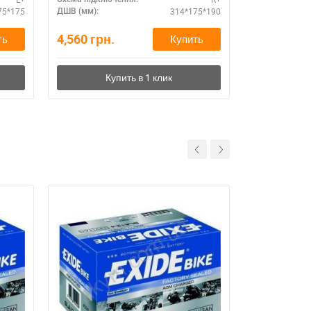
75*175
314*175*190
ДШВ (мм):
ДШВ (мм):
4,560
грн.
0
грн.
ть
Купить