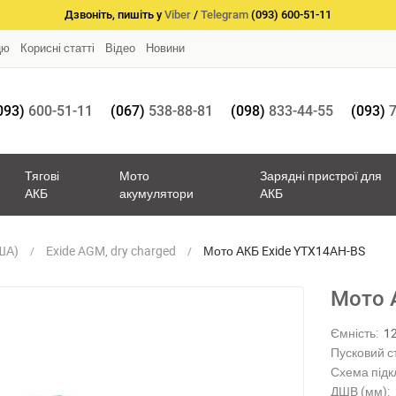
Дзвоніть, пишіть у
Viber
/
Telegram
(093) 600-51-11
цю
Корисні статті
Відео
Новини
093)
600-51-11
(067)
538-88-81
(098)
833-44-55
(093)
7
Тягові
Мото
Зарядні пристрої для
АКБ
акумулятори
АКБ
ША)
Exide AGM, dry charged
Мото АКБ Exide YTX14AH-BS
Мото 
Ємність:
1
Пусковий с
Схема підк
ДШВ (мм):