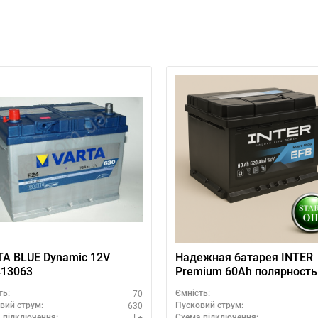
а відсутності звязку - дзвоніть, пишіть у Viber / Telegram (093) 600-51-
Написати в Viber
Написати в Telegram
A BLUE Dynamic 12V
Надежная батарея INTER
413063
Premium 60Ah полярность 
ExMET технология
70
ть:
Ємність:
630
вий струм:
Пусковий струм:
L+
 підключення:
Схема підключення: