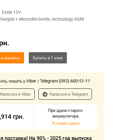
9
Exide 12V
charged + electrolite bottle, technology AGM
рн.
 в корзину
іть, пишіть у Viber / Telegram (093) 600-51-11
Написати в Viber
Написати в Telegram
При здаче старого
,914
грн.
аккумулятора
Условия сдачи
я поставка! На 90% - 2025 год выпуска