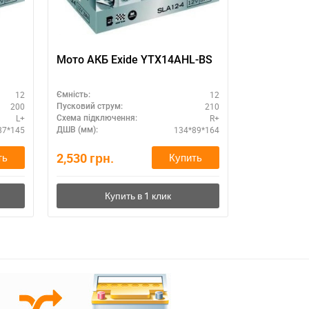
Мото АКБ Exide YTX14AHL-BS
VARTA mot
512014010
12
12
Ємність:
Ємність:
200
210
Пусковий струм:
Пусковий стру
L+
R+
Схема підключення:
Схема підклю
87*145
134*89*164
ДШВ (мм):
ДШВ (мм):
2,530
грн.
2,510
грн.
ть
Купить