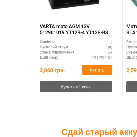
VARTA moto AGM 12V
Мото
512901019 YT12B-4 YT12B-BS
SLA1
12
Ємність:
Ємніс
190
Пусковий струм:
Пуско
L+
Схема підключення:
Схема
151*70*131
ДШВ (мм):
ДШВ (
2,660
грн.
2,5
Купить
Сдай старый акк