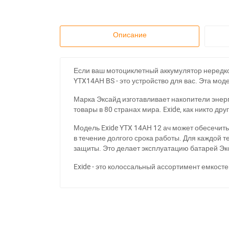
Описание
Если ваш мотоциклетный аккумулятор нередко 
YTX14AH BS - это устройство для вас. Эта мо
Марка Эксайд изготавливает накопители энер
товары в 80 странах мира. Exide, как никто др
Модель Exide YTX 14AH 12 ач может обесечить
в течение долгого срока работы. Для каждой 
защиты. Это делает эксплуатацию батарей Экс
Exide - это колоссальный ассортимент емкос