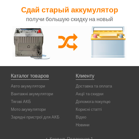
Сдай старый аккумулятор
получи большую скидку на новый
Каталог товаров
Клиенту
Авто акумулятори
Доставка та оплата
Вантажні акумулятори
Акції та скидки
Тягові АКБ
Допомога покупцю
Мото акумулятори
Корисні статті
Зарядні пристрої для АКБ
Відео
Новини
г. Киев ул. Подлесная 1