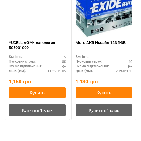
YUCELL AGM-технология
Мото АКБ Иксайд 12N5-3B
505901009
5
5
Ємність:
Ємність:
85
40
Пусковий струм:
Пусковий струм:
R+
R+
Схема підключення:
Схема підключення:
113*70*105
120*60*130
ДШВ (мм):
ДШВ (мм):
1,150
грн.
1,130
грн.
Купить
Купить