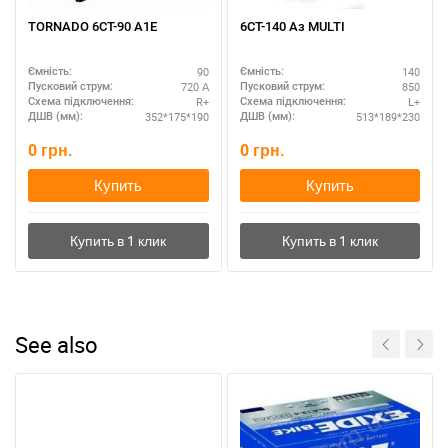
ТORNADO 6СТ-90 А1Е
6СТ-140 Аз MULTI
90
140
Ємність:
Ємність:
720 А
850
Пусковий струм:
Пусковий струм:
R+
L+
Схема підключення:
Схема підключення:
352*175*190
513*189*230
ДШВ (мм):
ДШВ (мм):
0
грн.
0
грн.
Купить
Купить
See also