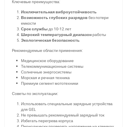
Ключевые преимущества:
Исключительная виброустойчивость
Возможность глубоких разрядов
без потери
емкости
Срок службы
до 10-12 лет
Широкий температурный диапазон
работы
Экологическая безопасность
Рекомендуемые области применения:
Медицинское оборудование
Телекоммуникационные системы
Солнечные энергосистемы
Морская и речная техника
Премиум сегмент мототехники
Советы по эксплуатации:
За відсутності звязку - дзвоніть, пишіть у Viber / Telegram
(093) 600-51-11
Использовать специальные зарядные устройства
для GEL
Написати в Viber
Написати в Telegram
Не превышать рекомендуемый зарядный ток
Избегать перегрева корпуса
Периодически проверять напряжение на клеммах