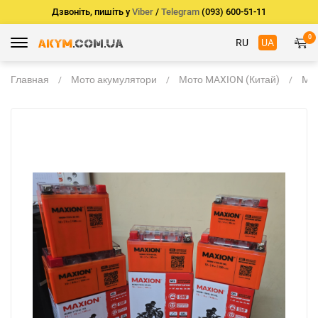
Дзвоніть, пишіть у
Viber
/
Telegram
(093) 600-51-11
0
RU
UA
Главная
Мото акумулятори
Мото MAXION (Китай)
MA