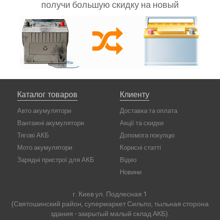
получи большую скидку на новый
Каталог товаров
Клиенту
Авто акумулятори
Доставка та оплата
Вантажні акумулятори
Акції та скидки
Тягові АКБ
Допомога покупцю
Мото акумулятори
Корисні статті
Зарядні пристрої для АКБ
Відео
Новини
г. Киев ул. Подлесная 1
(Святошинский район, супермаркет Сильпо, тыльная сторона
здания - закрытый малый склад АКБ).