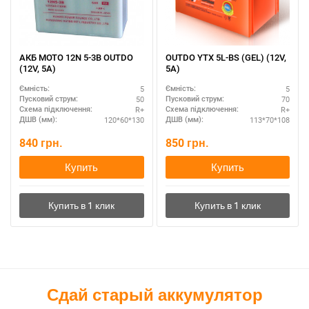
АКБ MOTO 12N 5-3B OUTDO
OUTDO YTX 5L-BS (GEL) (12V,
(12V, 5A)
5A)
5
5
Ємність:
Ємність:
50
70
Пусковий струм:
Пусковий струм:
R+
R+
Схема підключення:
Схема підключення:
120*60*130
113*70*108
ДШВ (мм):
ДШВ (мм):
840
грн.
850
грн.
Купить
Купить
Сдай старый аккумулятор