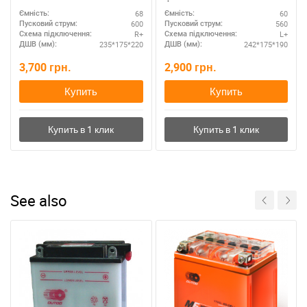
батарея для авто
68
60
Ємність:
Ємність:
600
560
Пусковий струм:
Пусковий струм:
R+
L+
Схема підключення:
Схема підключення:
235*175*220
242*175*190
ДШВ (мм):
ДШВ (мм):
3,700
грн.
2,900
грн.
Купить
Купить
See also