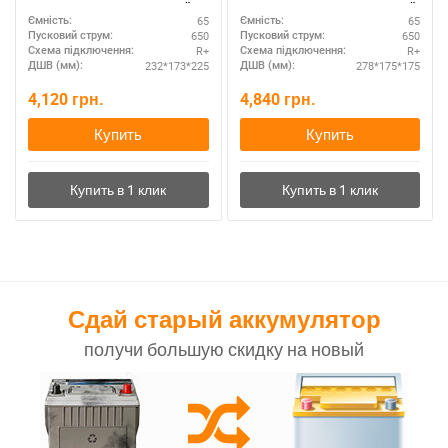
полярность R+ – азиатский
полярность R+ – компактный
65
65
Ємність:
Ємність:
стандарт
размер
650
650
Пусковий струм:
Пусковий струм:
R+
R+
Схема підключення:
Схема підключення:
232*173*225
278*175*175
ДШВ (мм):
ДШВ (мм):
4,120
грн.
4,840
грн.
Купить
Купить
Сдай старый аккумулятор
получи большую скидку на новый