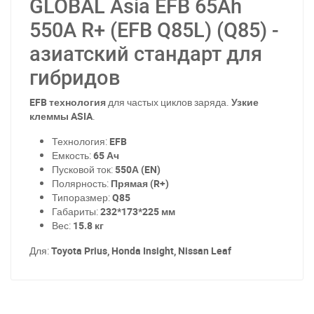
GLOBAL Asia EFB 65Ah
550A R+ (EFB Q85L) (Q85) -
азиатский стандарт для
гибридов
EFB технология
для частых циклов заряда.
Узкие
клеммы ASIA
.
Технология:
EFB
Емкость:
65 Ач
Пусковой ток:
550А (EN)
Полярность:
Прямая (R+)
Типоразмер:
Q85
Габариты:
232*173*225 мм
Вес:
15.8 кг
Для:
Toyota Prius, Honda Insight, Nissan Leaf