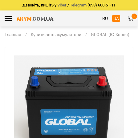
Дзвоніть, пишіть у
Viber
/
Telegram
(093) 600-51-11
0
RU
UA
Главная
Купити авто акумулятори
GLOBAL (Ю.Корея)