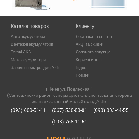
Каталог товаров
Клиенту
Авто акумулятори
Доставка та оплата
Вантажні акумулятори
Акції та скидки
Тягові АКБ
Допомога покупцю
Мото акумулятори
Корисні статті
Зарядні пристрої для АКБ
Відео
Новини
г. Киев ул. Подлесная 1
(Святошинский район, супермаркет Сильпо, тыльная сторона
здания - закрытый малый склад АКБ).
(093) 600-51-11
(067) 538-88-81
(098) 833-44-55
(093) 768-11-61