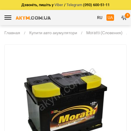
Дзвоніть, пишіть у
Viber
/
Telegram
(093) 600-51-11
0
RU
UA
Главная
Купити авто акумулятори
Moratti (Словения)