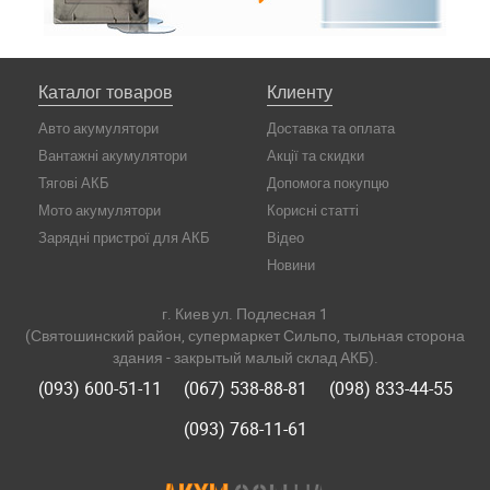
Каталог товаров
Клиенту
Авто акумулятори
Доставка та оплата
Вантажні акумулятори
Акції та скидки
Тягові АКБ
Допомога покупцю
Мото акумулятори
Корисні статті
Зарядні пристрої для АКБ
Відео
Новини
г. Киев ул. Подлесная 1
(Святошинский район, супермаркет Сильпо, тыльная сторона
здания - закрытый малый склад АКБ).
(093) 600-51-11
(067) 538-88-81
(098) 833-44-55
(093) 768-11-61