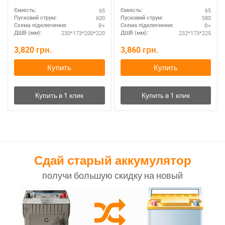
65
65
Ємність:
Ємність:
600
580
Пусковий струм:
Пусковий струм:
R+
R+
Схема підключення:
Схема підключення:
230*173*200*220
232*173*225
ДШВ (мм):
ДШВ (мм):
3,820
грн.
3,860
грн.
Купить
Купить
Сдай старый аккумулятор
получи большую скидку на новый