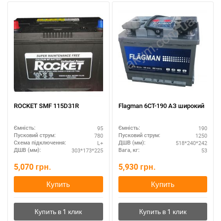
ROCKET SMF 115D31R
Flagman 6СТ-190 АЗ широкий
95
190
Ємність:
Ємність:
780
1250
Пусковий струм:
Пусковий струм:
L+
518*240*242
Схема підключення:
ДШВ (мм):
303*173*225
53
ДШВ (мм):
Вага, кг:
5,070
грн.
5,930
грн.
Купить
Купить