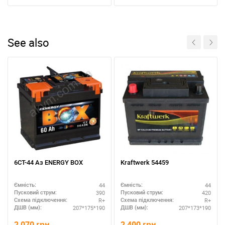
See also
6СТ-44 Аз ENERGY BOX
Kraftwerk 54459
44
44
Ємність:
Ємність:
390
420
Пусковий струм:
Пусковий струм:
R+
R+
Схема підключення:
Схема підключення:
207*175*190
207*173*190
ДШВ (мм):
ДШВ (мм):
2,070
грн.
2,400
грн.