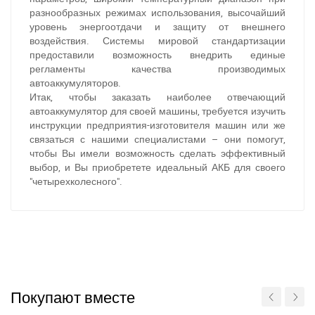
разнообразных режимах использования, высочайший
уровень энергоотдачи и защиту от внешнего
воздействия. Системы мировой стандартизации
предоставили возможность внедрить единые
регламенты качества производимых
автоаккумуляторов.
Итак, чтобы заказать наиболее отвечающий
автоаккумулятор для своей машины, требуется изучить
инструкции предприятия-изготовителя машин или же
связаться с нашими специалистами – они помогут,
чтобы Вы имели возможность сделать эффективный
За відсутності звязку - дзвоніть, пишіть у Viber / Telegram
выбор, и Вы приобретете идеальный АКБ для своего
(093) 600-51-11
"четырехколесного".
Написати в Viber
Написати в Telegram
Покупают вместе