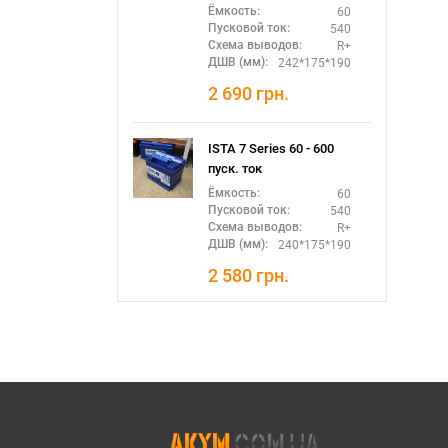
60
Ёмкость:
540
Пусковой ток:
R+
Схема выводов:
242*175*190
ДШВ (мм):
2 690
грн.
ISTA 7 Series 60 - 600
пуск. ток
60
Ёмкость:
540
Пусковой ток:
R+
Схема выводов:
240*175*190
ДШВ (мм):
2 580
грн.