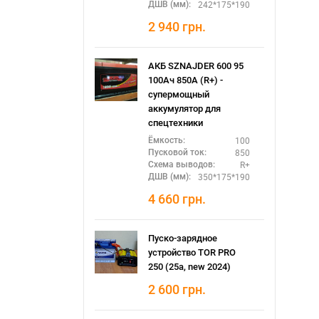
242*175*190
ДШВ (мм):
2 940
грн.
АКБ SZNAJDER 600 95
100Ач 850А (R+) -
супермощный
аккумулятор для
спецтехники
100
Ёмкость:
850
Пусковой ток:
R+
Схема выводов:
350*175*190
ДШВ (мм):
4 660
грн.
Пуско-зарядное
устройство TOR PRO
250 (25а, new 2024)
2 600
грн.