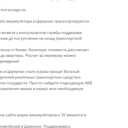
ся исходя из:
вто аккумулятора в Циркунах транспортируются
 можете у консультантов службы поддержки.
тежа до поступления на склад транспортной
гиона от Киева. Конечную стоимость рассчитает
 до квартиры. Расчет за перевозку можно
учреждений.
о в Циркунах стало в разы проще! Богатый
дателей различных транспортных средств и
угих государств. Просто найдите подходящую АКБ
оформления заказа и окажут всю необходимую
на сайте марки аккумуляторов и ЗУ имеются в
томобилей в Циркунах. Поддерживать