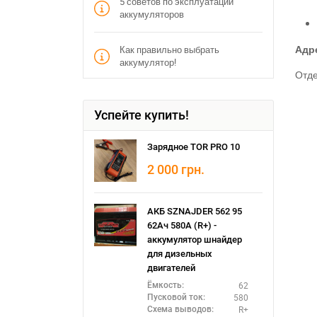
5 советов по эксплуатации
аккумуляторов
Адре
Как правильно выбрать
аккумулятор!
Отде
Успейте купить!
Зарядное TOR PRO 10
2 000
грн.
АКБ SZNAJDER 562 95
62Ач 580А (R+) -
аккумулятор шнайдер
П
для дизельных
двигателей
62
Ёмкость:
580
Пусковой ток:
R+
Схема выводов: