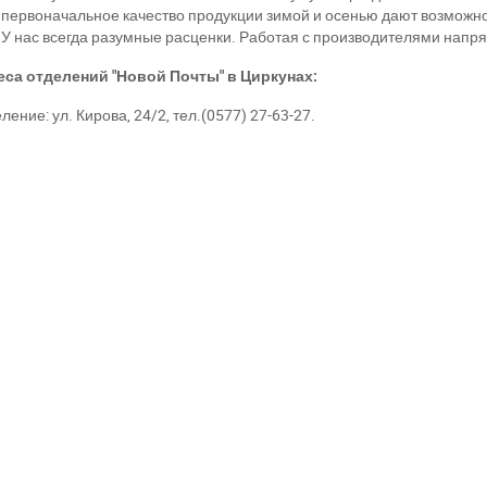
первоначальное качество продукции зимой и осенью дают возмож
У нас всегда разумные расценки. Работая с производителями напря
са отделений "Новой Почты" в Циркунах:
ление: ул. Кирова, 24/2, тел.(0577) 27-63-27.
ри отсутствии связи - пишите, звоните в Viber / Telegram (093) 600-51-
Написать в Viber
Написать в Telegram