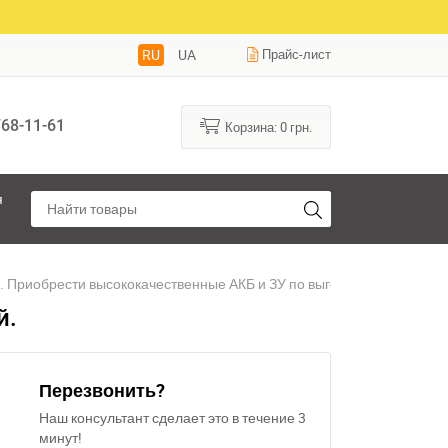
RU
UA
Прайс-лист
68-11-61
Корзина:
0
грн.
я
ь. Приобрести высококачественные АКБ и ЗУ по выгодным ценам.
й.
Перезвонить?
Наш консультант сделает это в течение 3
минут!