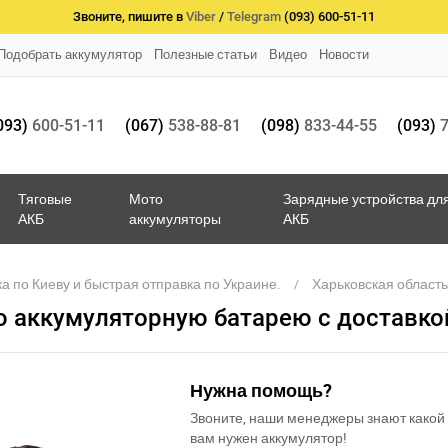
Звоните, пишите в
Viber
/
Telegram
(093) 600-51-11
Подобрать аккумулятор
Полезные статьи
Видео
Новости
093)
600-51-11
(067)
538-88-81
(098)
833-44-55
(093)
7
Тяговые
Мото
Зарядные устройства дл
АКБ
аккумуляторы
АКБ
а по Киеву и быстрая отправка по Украине.
Харьковская област
ю аккумуляторную батарею с доставко
Нужна помощь?
Звоните, наши менеджеры знают какой
вам нужен аккумулятор!