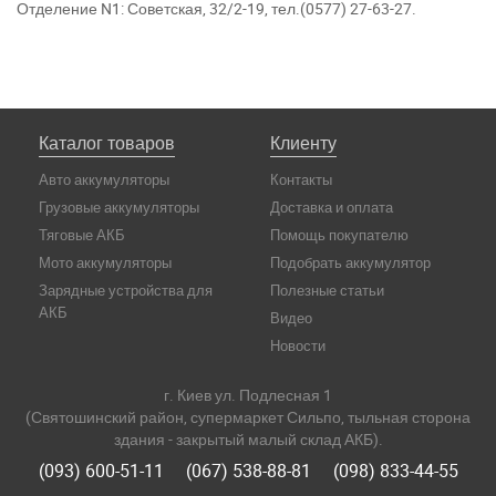
Отделение N1: Советская, 32/2-19, тел.(0577) 27-63-27.
Каталог товаров
Клиенту
Авто аккумуляторы
Контакты
Грузовые аккумуляторы
Доставка и оплата
Тяговые АКБ
Помощь покупателю
Мото аккумуляторы
Подобрать аккумулятор
Зарядные устройства для
Полезные статьи
АКБ
Видео
Новости
г. Киев ул. Подлесная 1
(Святошинский район, супермаркет Сильпо, тыльная сторона
здания - закрытый малый склад АКБ).
(093) 600-51-11
(067) 538-88-81
(098) 833-44-55