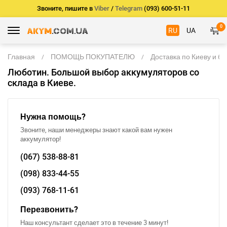
Звоните, пишите в
Viber
/
Telegram
(093) 600-51-11
0
RU
UA
Главная
ПОМОЩЬ ПОКУПАТЕЛЮ
Доставка по Киеву и б
Люботин. Большой выбор аккумуляторов со
склада в Киеве.
Нужна помощь?
Звоните, наши менеджеры знают какой вам нужен
аккумулятор!
(067)
538-88-81
(098)
833-44-55
(093)
768-11-61
Перезвонить?
Наш консультант сделает это в течение 3 минут!