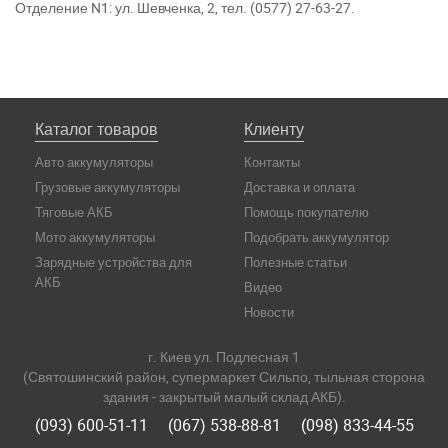
Отделение N1: ул. Шевченка, 2, тел. (0577) 27-63-27.
Каталог товаров
Клиенту
Авто аккумуляторы
Контакты
Грузовые аккумуляторы
Доставка и оплата
Тяговые АКБ
Помощь покупателю
Мото аккумуляторы
Подобрать аккумулятор
Зарядные устройства для
Полезные статьи
АКБ
Видео
Новости
г. Киев ул. Подлесная 1
(Святошинский район, супермаркет Сильпо, тыльная сторона
здания - закрытый малый склад АКБ).
(093) 600-51-11
(067) 538-88-81
(098) 833-44-55