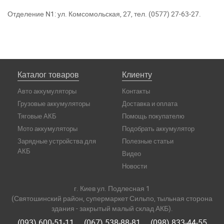
Отделение N1: ул. Комсомольская, 27, тел. (0577) 27-63-27.
Каталог товаров
Клиенту
Авто аккумуляторы
Контакты
Грузовые аккумуляторы
Доставка и оплата
Тяговые АКБ
Помощь покупателю
Мото аккумуляторы
Подобрать аккумулятор
Зарядные устройства для
Полезные статьи
АКБ
Видео
Новости
г. Киев ул. Подлесная 1
(Святошинский район, супермаркет Сильпо, тыльная сторона
здания - закрытый малый склад АКБ).
(093) 600-51-11
(067) 538-88-81
(098) 833-44-55