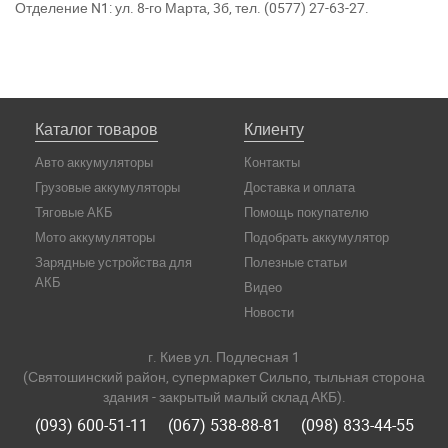
Отделение N1: ул. 8-го Марта, 3б, тел. (0577) 27-63-27.
Каталог товаров
Клиенту
Авто аккумуляторы
Контакты
Грузовые аккумуляторы
Доставка и оплата
Тяговые АКБ
Помощь покупателю
Мото аккумуляторы
Подобрать аккумулятор
Зарядные устройства для
Полезные статьи
АКБ
Видео
Новости
г. Киев ул. Подлесная 1
(Святошинский район, супермаркет Сильпо, тыльная сторона
здания - закрытый малый склад АКБ).
(093) 600-51-11
(067) 538-88-81
(098) 833-44-55