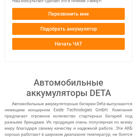
Наш консультант сделает это в течение 3 минут!
Перезвонить мне
За відсутності звязку - дзвоніть, пишіть у Viber / Telegram
Подобрать аккумулятор
(093) 600-51-11
Написати в Viber
Написати в Telegram
Начать ЧАТ
Автомобильные
аккумуляторы DETA
Автомобильные аккумуляторные батареи Deta выпускаются
немецким концерном Exide Тechnologies GmbH. Компания
предлагает огромное количество стартерных батарей под
разными брендами. Их продукция очень популярная по всему
миру благодаря своему качеству и надежной работе. Эти АКБ
хорошо работают в широком диапазоне температур, не боятся