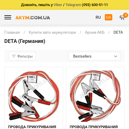
Дзвоніть, пишіть у
Viber
/
Telegram
(093) 600-51-11
0
RU
UA
Главная
Купити авто акумулятори
Архив АКБ
DETA
(Герман
DETA (Германия)
Фильтры
Bestsellers
ПРОВОДА ПРИКУРИВАНИЯ
ПРОВОДА ПРИКУРИВАНИЯ