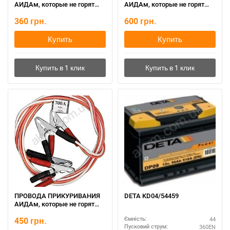
АИДАм, которые не горят
АИДАм, которые не горят
при запуске 500, 2,2 м
при запуске 700 ач, 3,2 м
360
грн.
600
грн.
Купить
Купить
ПРОВОДА ПРИКУРИВАНИЯ
DETA KD04/54459
АИДАм, которые не горят
при запуске 700, 2,2 м
450
грн.
44
Ємність:
360EN
Пусковий струм: