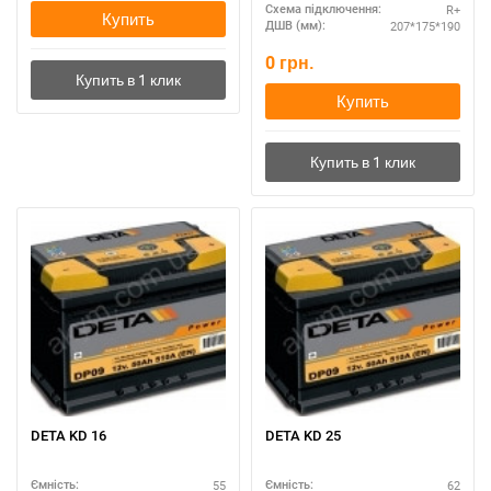
R+
Схема підключення:
Купить
207*175*190
ДШВ (мм):
0
грн.
Купить
DETA KD 16
DETA KD 25
55
62
Ємність:
Ємність: