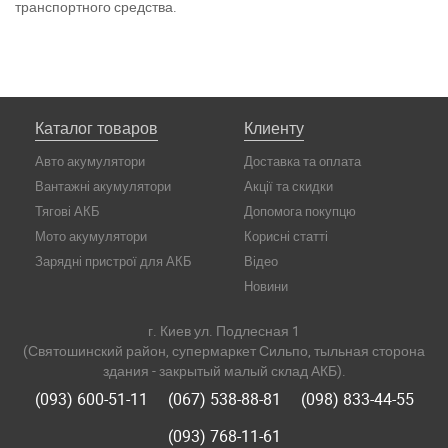
транспортного средства.
Каталог товаров
Клиенту
Авто акумулятори
Доставка та оплата
Вантажні акумулятори
Акції та скидки
Тягові АКБ
Допомога покупцю
Мото акумулятори
Корисні статті
Зарядні пристрої для АКБ
Відео
Новини
г. Киев ул. Подлесная 1
(Святошинский район, супермаркет Сильпо, тыльная сторона
здания - закрытый малый склад АКБ).
(093) 600-51-11
(067) 538-88-81
(098) 833-44-55
(093) 768-11-61