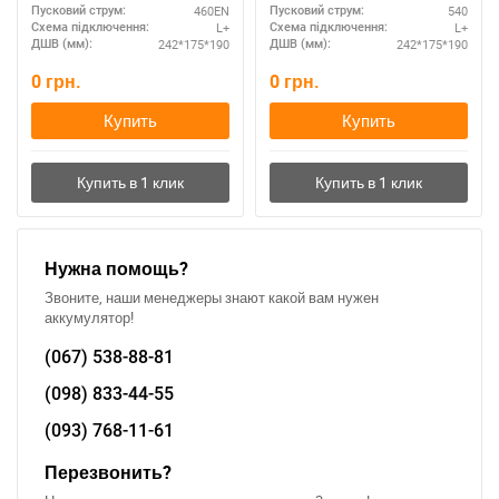
460EN
540
Пусковий струм:
Пусковий струм:
L+
L+
Схема підключення:
Схема підключення:
242*175*190
242*175*190
ДШВ (мм):
ДШВ (мм):
0
грн.
0
грн.
Купить
Купить
Нужна помощь?
Звоните, наши менеджеры знают какой вам нужен
аккумулятор!
(067)
538-88-81
(098)
833-44-55
(093)
768-11-61
Перезвонить?