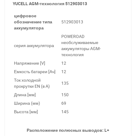
YUCELL AGM-технология 512903013
цифровое
обозначение типа
512903013
аккумулятора
POWEROAD
необслуживаемые
серия аккумулятора
аккумуляторы AGM-
технология
Напряжение [V]
12
Емкость батареи [Ач]
12
Ток холодной
135
прокрутки EN (в А)
Длина [мм]
150
Ширина (мм)
69
Высота [мм]
145
Расположение полюсных выводов: L+