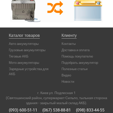
Каталог товаров
Клиенту
Авто аккумуляторы
Контакты
Грузовые аккумуляторы
Доставка и оплата
Тяговые АКБ
Помощь покупателю
Мото аккумуляторы
Подобрать аккумулятор
Зарядные устройства для
Полезные статьи
АКБ
Видео
Новости
г. Киев ул. Подлесная 1
(Святошинский район, супермаркет Сильпо, тыльная сторона
здания - закрытый малый склад АКБ).
(093) 600-51-11
(067) 538-88-81
(098) 833-44-55