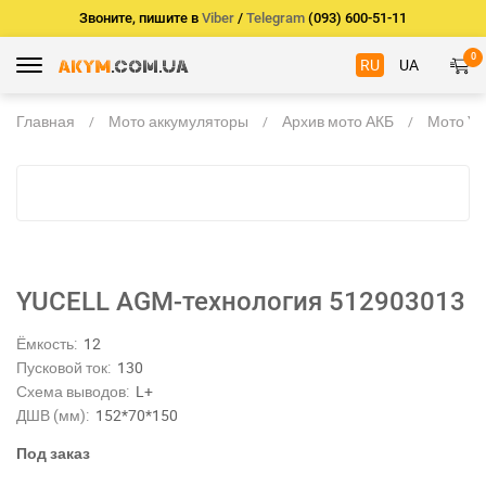
Звоните, пишите в
Viber
/
Telegram
(093) 600-51-11
0
RU
UA
Главная
Мото аккумуляторы
Архив мото АКБ
Мото YU
YUCELL AGM-технология 512903013
Ёмкость:
12
Пусковой ток:
130
Схема выводов:
L+
ДШВ (мм):
152*70*150
Под заказ