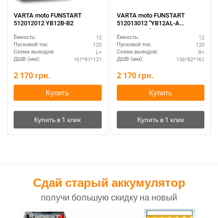
VARTA moto FUNSTART
VARTA moto FUNSTART
512012012 YB12B-B2
512013012 "YB12AL-A
YB12AL-A2"
12
12
Ёмкость:
Ёмкость:
120
120
Пусковой ток:
Пусковой ток:
L+
R+
Схема выводов:
Схема выводов:
161*91*131
136*82*161
ДШВ (мм):
ДШВ (мм):
2 170
грн.
2 170
грн.
Купить
Купить
Сдай старый аккумулятор
получи большую скидку на новый