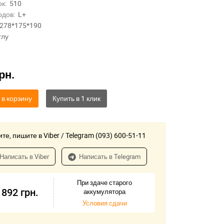
к:
510
одов:
L+
278*175*190
тлу
рн.
 в корзину
те, пишите в Viber / Telegram (093) 600-51-11
Написать в Viber
Написать в Telegram
При здаче старого
 892
грн.
аккумулятора
Условия сдачи