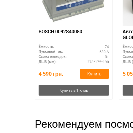
BOSCH 0092S40080
Авт
GLOB
ориг
74
Ёмкость:
Ёмкос
680 А
Пусковой ток:
Пуско
R+
Схема выводов:
Схема
278*175*190
ДШВ (мм):
ДШВ (
4 590
грн.
5 0
Купить
Рекомендуем посмо