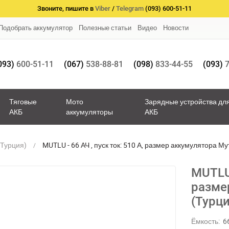
Звоните, пишите в
Viber
/
Telegram
(093) 600-51-11
Подобрать аккумулятор
Полезные статьи
Видео
Новости
093)
600-51-11
(067)
538-88-81
(098)
833-44-55
(093)
7
Тяговые
Мото
Зарядные устройства дл
АКБ
аккумуляторы
АКБ
(Турция)
MUTLU - 66 АЧ , пуск ток: 510 А, размер аккумулятора Му
MUTLU 
разме
(Турци
Ёмкость:
6