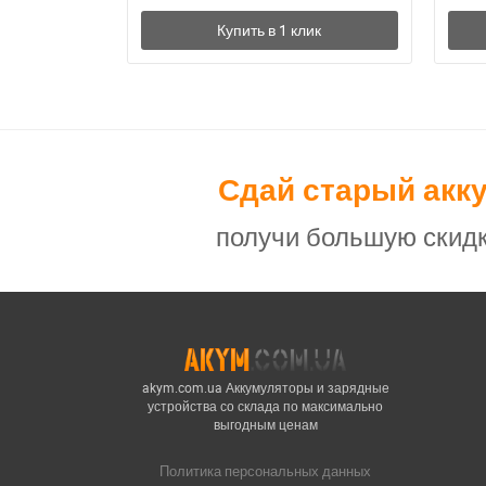
Сдай старый акк
получи большую скидк
akym.com.ua Аккумуляторы и зарядные
устройства со склада по максимально
выгодным ценам
Политика персональных данных