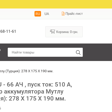
RU
UA
Прайс-лист
68-11-61
Корзина:
0
грн.
я
тлу (Турция): 278 Х 175 Х 190 мм.
- 66 АЧ , пуск ток: 510 А,
р аккумулятора Мутлу
я): 278 Х 175 Х 190 мм.
6