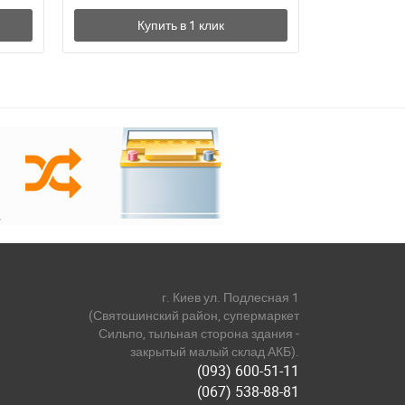
г. Киев ул. Подлесная 1
(Святошинский район, супермаркет
Сильпо, тыльная сторона здания -
закрытый малый склад АКБ).
(093) 600-51-11
(067) 538-88-81