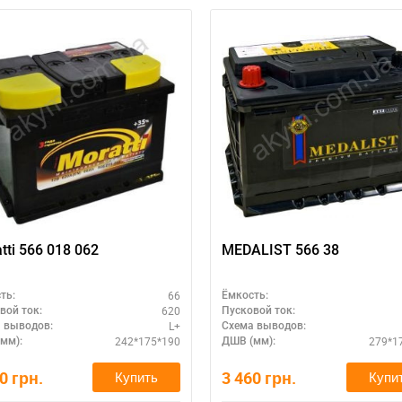
tti 566 018 062
MEDALIST 566 38
66
ть:
Ёмкость:
620
вой ток:
Пусковой ток:
L+
 выводов:
Схема выводов:
242*175*190
279*1
мм):
ДШВ (мм):
90
грн.
3 460
грн.
Купить
Купи