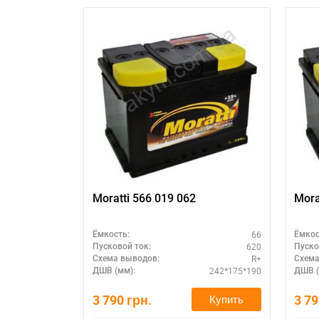
Moratti 566 019 062
Mora
66
Ёмкость:
Ёмкос
620
Пусковой ток:
Пуско
R+
Схема выводов:
Схема
242*175*190
ДШВ (мм):
ДШВ (
3 790
грн.
3 7
Купить