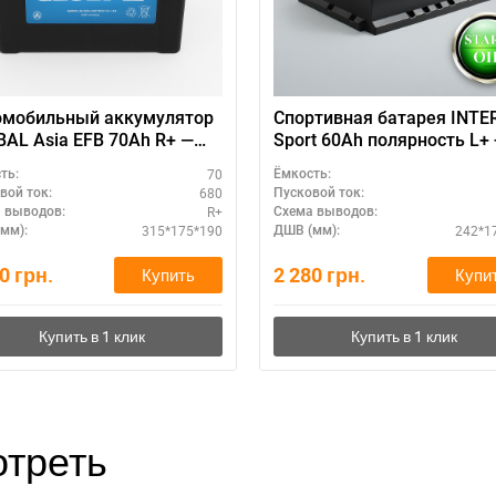
омобильный аккумулятор
Спортивная батарея INTE
AL Asia EFB 70Ah R+ —
Sport 60Ah полярность L+ 
инал, гарантия
высокий пусковой ток
70
ть:
Ёмкость:
680
вой ток:
Пусковой ток:
R+
 выводов:
Схема выводов:
315*175*190
242*1
мм):
ДШВ (мм):
50
грн.
2 280
грн.
Купить
Купи
треть