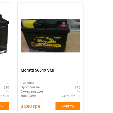
Moratti 56649 SMF
66
66
Ёмкость:
Ёмкость:
510
675
Пусковой ток:
Пусковой ток:
R+
R+
Схема выводов:
ДШВ (мм):
75*190
242*175*190
ДШВ (мм):
Марка АКБ:
3 290
грн.
2 900
грн.
ть
Купить