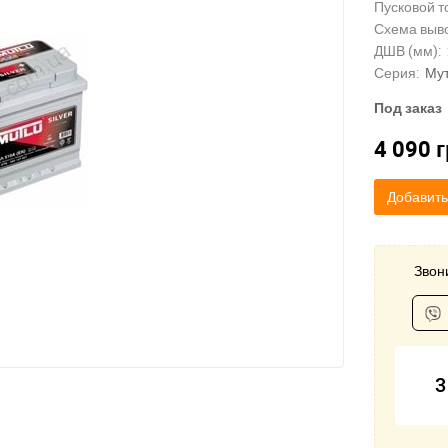
Пусковой то
Схема выв
ДШВ (мм):
Серия:
Му
Под заказ
4 090
г
Добавить
Звони
3