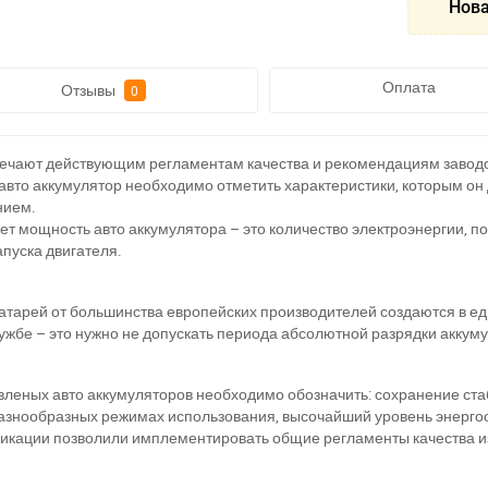
Нова
Оплата
Отзывы
0
чают действующим регламентам качества и рекомендациям заводо
 авто аккумулятор необходимо отметить характеристики, которым он
нием.
ет мощность авто аккумулятора – это количество электроэнергии, п
пуска двигателя.
арей от большинства европейских производителей создаются в еди
жбе – это нужно не допускать периода абсолютной разрядки аккуму
еных авто аккумуляторов необходимо обозначить: сохранение стаб
азнообразных режимах использования, высочайший уровень энергоо
икации позволили имплементировать общие регламенты качества 