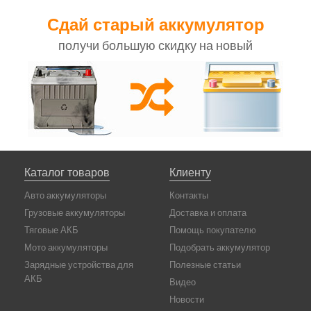
Сдай старый аккумулятор
получи большую скидку на новый
Каталог товаров
Клиенту
Авто аккумуляторы
Контакты
Грузовые аккумуляторы
Доставка и оплата
Тяговые АКБ
Помощь покупателю
Мото аккумуляторы
Подобрать аккумулятор
Зарядные устройства для
Полезные статьи
АКБ
Видео
Новости