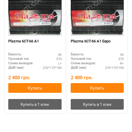
Plazma 6СТ-66 А1
Plazma 6СТ-66 А1 Евро
66
66
Ёмкость:
Ёмкость:
570
570
Пусковой ток:
Пусковой ток:
L+
R+
Схема выводов:
Схема выводов:
276*175*190
276*175*190
ДШВ (мм):
ДШВ (мм):
2 400
грн.
2 400
грн.
Купить
Купить