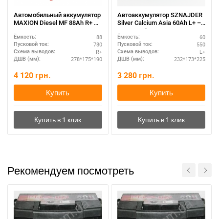
Автомобильный аккумулятор
Автоаккумулятор SZNAJDER
MAXION Diesel MF 88Ah R+ –
Silver Calcium Asia 60Аh L+ –
для дизельных авто
азиатский типоразмер
88
60
Ёмкость:
Ёмкость:
780
550
Пусковой ток:
Пусковой ток:
R+
L+
Схема выводов:
Схема выводов:
278*175*190
232*173*225
ДШВ (мм):
ДШВ (мм):
4 120
грн.
3 280
грн.
Купить
Купить
Рекомендуем посмотреть