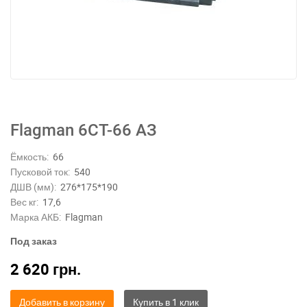
Flagman 6СТ-66 АЗ
Ёмкость:
66
Пусковой ток:
540
ДШВ (мм):
276*175*190
Вес кг:
17,6
Марка АКБ:
Flagman
Под заказ
2 620
грн.
Добавить в корзину