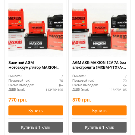
Залитый AGM
AGM АКБ MAXION 12V 7A без
мотоаккумулятор MAXION
электролита (MXBM-YTX7A-
12V 7A (MXBM-YTX7A-BS
BS AGM)
7
7
Ёмкость:
Ёмкость:
AGM)
70
70
Пусковой ток:
Пусковой ток:
R+
R+
Схема выводов:
Схема выводов:
113*70*105
113*70*105
ДШВ (мм):
ДШВ (мм):
770
грн.
870
грн.
Купить
Купить