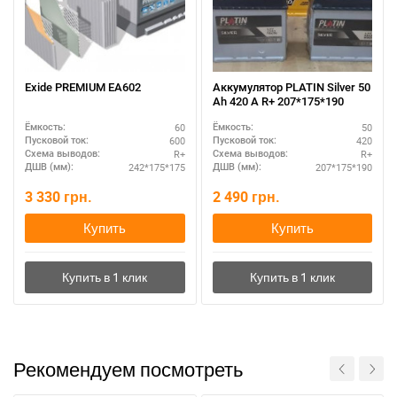
Написать в Viber
Написать в Telegram
Exide PREMIUM EA602
Аккумулятор PLATIN Silver 50
Ah 420 A R+ 207*175*190
60
50
Ёмкость:
Ёмкость:
600
420
Пусковой ток:
Пусковой ток:
R+
R+
Схема выводов:
Схема выводов:
242*175*175
207*175*190
ДШВ (мм):
ДШВ (мм):
3 330
грн.
2 490
грн.
Купить
Купить
Рекомендуем посмотреть