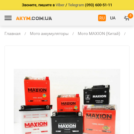
Звоните, пишите в
Viber
/
Telegram
(093) 600-51-11
0
RU
UA
Главная
Мото аккумуляторы
Мото MAXION (Китай)
M