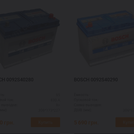
CH 0092S40280
BOSCH 0092S40290
95
ть:
Ёмкость:
830 А
вой ток:
Пусковой ток:
R+
 выводов:
Схема выводов:
306*173*227
306*1
мм):
ДШВ (мм):
90
грн.
5 690
грн.
Купить
Купи