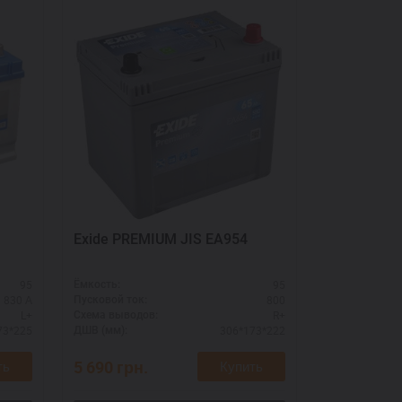
Exide PREMIUM JIS EA954
АКБ GLOBA
— купить 
наличии
95
95
Ёмкость:
Ёмкость:
830 А
800
Пусковой ток:
Пусковой ток:
L+
R+
Схема выводов:
Схема выводо
73*225
306*173*222
ДШВ (мм):
ДШВ (мм):
5 690
грн.
5 650
грн.
ть
Купить