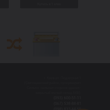
г. Киев ул. Подлесная 1
(Святошинский район, супермаркет
Сильпо, тыльная сторона здания -
закрытый малый склад АКБ).
(093) 600-51-11
(067) 538-88-81
(098) 833-44-55