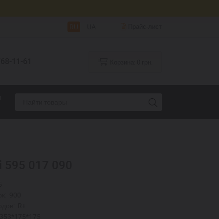
RU
UA
Прайс-лист
68-11-61
Корзина:
0
грн.
я
i 595 017 090
5
к:
900
одов:
R+
353*175*175