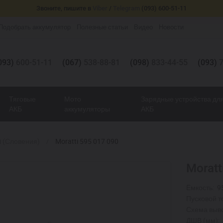
Звоните, пишите в
Viber
/
Telegram
(093) 600-51-11
Подобрать аккумулятор
Полезные статьи
Видео
Новости
093)
600-51-11
(067)
538-88-81
(098)
833-44-55
(093)
7
Тяговые
Мото
Зарядные устройства дл
АКБ
аккумуляторы
АКБ
i (Словения)
Moratti 595 017 090
Moratt
Ёмкость:
9
Пусковой то
Схема выв
ДШВ (мм):