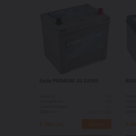
Exide PREMIUM JIS EA955
BOS
95
Ёмкость:
Ёмкос
800
Пусковой ток:
Пуско
L+
Схема выводов:
Схема
306*173*222
ДШВ (мм):
ДШВ (
5 700
грн.
5 6
Купить