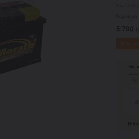
Марка АКБ:
Под заказ
5 700
г
Добавить
Звони
5
Нова