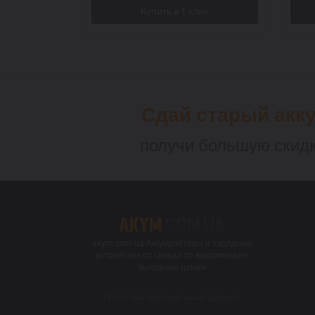
Сдай старый акк
получи большую скидк
akym.com.ua Аккумуляторы и зарядные
устройства со склада по максимально
выгодным ценам
Политика персональных данных