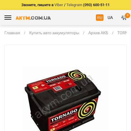
Звоните, пишите в
Viber
/
Telegram
(093) 600-51-11
0
RU
UA
Главная
Купить авто аккумуляторы
Архив АКБ
TORNAD