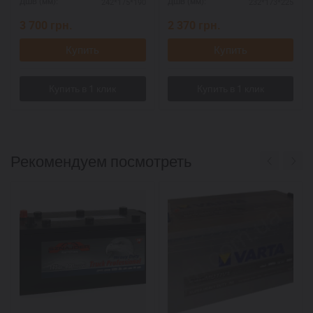
242*175*190
232*173*225
ДШВ (мм):
ДШВ (мм):
3 700
грн.
2 370
грн.
Купить
Купить
Рекомендуем посмотреть