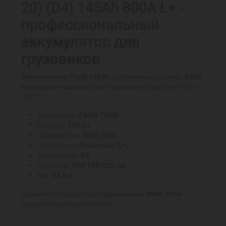
20) (D4) 145Ah 800A L+ -
профессиональный
аккумулятор для
грузовиков
Аккумулятор Truck 145Ah
для тяжелых условий.
800А
пускового тока
запускают дизельные двигатели при
-40°C.
Технология:
Ca/Ca Truck
Емкость:
145 Ач
Пусковой ток:
800А (EN)
Полярность:
Обратная (L+)
Типоразмер:
D4
Габариты:
513*189*223 мм
Вес:
38.5 кг
Идеально подходит для:
грузовиков MAN, Volvo
средней грузоподъемности.