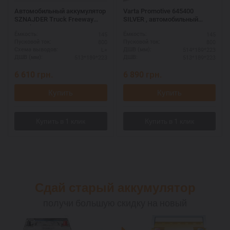
Автомобильный аккумулятор
Varta Promotive 645400
SZNAJDER Truck Freeway
SILVER , автомобильный
145Ah L+ – для грузовых авто
аккумулятор 12 вольт Варта
145
145
Ёмкость:
Ёмкость:
Промотив , емкость - 145
800
800
Пусковой ток:
Пусковой ток:
Ампер/часов, размер: 514 Х
L+
514*189*223
Схема выводов:
ДШВ (мм):
189 Х 223 , пуск. Ток: 800
513*189*223
513*189*223
ДШВ (мм):
ДШВ:
Ампер.
6 610
грн.
6 890
грн.
Купить
Купить
Сдай старый аккумулятор
получи большую скидку на новый