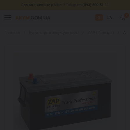
Звоните, пишите в
Viber
/
Telegram
(093) 600-51-11
0
RU
UA
Главная
Купить авто аккумуляторы
ZAP (Польша)
АКБ
Fre
L+ 
ком
тра