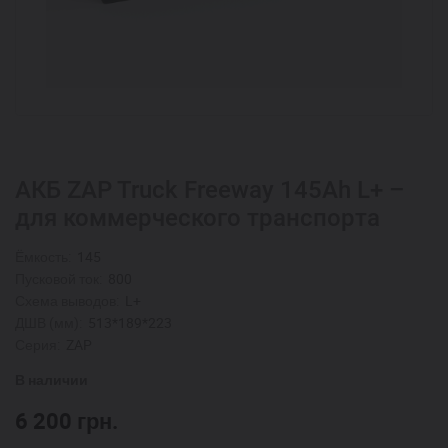
АКБ ZAP Truck Freeway 145Ah L+ –
для коммерческого транспорта
Ёмкость:
145
Пусковой ток:
800
Схема выводов:
L+
ДШВ (мм):
513*189*223
Серия:
ZAP
В наличии
6 200
грн.