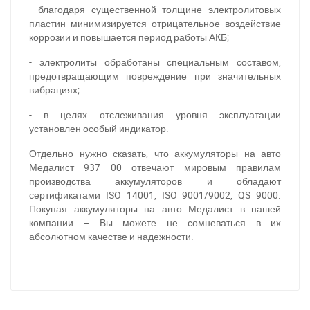
- благодаря существенной толщине электролитовых
пластин минимизируется отрицательное воздействие
коррозии и повышается период работы АКБ;
- электролиты обработаны специальным составом,
предотвращающим повреждение при значительных
вибрациях;
- в целях отслеживания уровня эксплуатации
установлен особый индикатор.
Отдельно нужно сказать, что аккумуляторы на авто
Медалист 937 00 отвечают мировым правилам
производства аккумуляторов и обладают
сертификатами ISO 14001, ISO 9001/9002, QS 9000.
Покупая аккумуляторы на авто Медалист в нашей
При отсутствии связи - пишите, звоните в Viber /
компании – Вы можете не сомневаться в их
Telegram (093) 600-51-11
абсолютном качестве и надежности.
Написать в Viber
Написать в Telegram