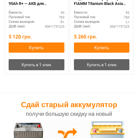
95Ah R+ — АКБ для
FIAMM Titanium Black Asia
автомобиля, гарантия
95Ah L+ — оригинал
95
95
Ёмкость:
Ёмкость:
760
760
Пусковой ток:
Пусковой ток:
R+
L+
Схема выводов:
Схема выводов:
306*173*225
306*173*225
ДШВ (мм):
ДШВ (мм):
5 120
грн.
5 260
грн.
Купить
Купить
Сдай старый аккумулятор
получи большую скидку на новый