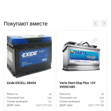
Покупают вместе
Exide EXCELL EB454
Varta Start-Stop Plus 12V
595901085
45
95
Ёмкость:
Ёмкость:
300
850
Пусковой ток:
Пусковой ток:
R+
R+
Схема выводов:
Схема выводов:
234*127*220
353*175*190
ДШВ (мм):
ДШВ (мм):