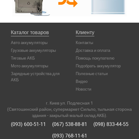
Каталог товаров
Клиенту
Авто аккумуляторы
Контакты
Грузовые аккумуляторы
Доставка и оплата
Тяговые АКБ
Помощь покупателю
Мото аккумуляторы
Подобрать аккумулятор
Зарядные устройства для
Полезные статьи
АКБ
Видео
Новости
г. Киев ул. Подлесная 1
(Святошинский район, супермаркет Сильпо, тыльная сторона
здания - закрытый малый склад АКБ).
(093) 600-51-11
(067) 538-88-81
(098) 833-44-55
(093) 768-11-61