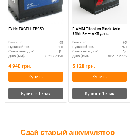
Exide EXCELL EB950
FIAMM Titanium Black Asia
95Ah R+ — АКБ для
автомобиля, гарантия
95
95
Ёмкость:
Ёмкость:
800
760
Пусковой ток:
Пусковой ток:
R+
R+
Схема выводов:
Схема выводов:
353*175*190
306*173*225
ДШВ (мм):
ДШВ (мм):
4 940
грн.
5 120
грн.
Купить
Купить
Сдай старый аккумулятор