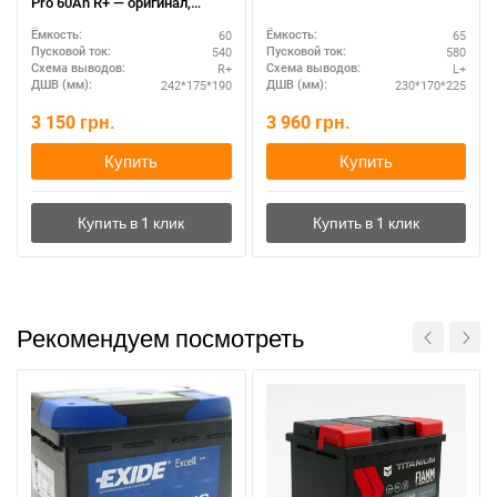
Pro 60Ah R+ — оригинал,
доставка
60
65
Ёмкость:
Ёмкость:
540
580
Пусковой ток:
Пусковой ток:
R+
L+
Схема выводов:
Схема выводов:
242*175*190
230*170*225
ДШВ (мм):
ДШВ (мм):
3 150
грн.
3 960
грн.
Купить
Купить
Рекомендуем посмотреть