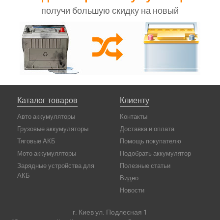
получи большую скидку на новый
Каталог товаров
Клиенту
Авто аккумуляторы
Контакты
Грузовые аккумуляторы
Доставка и оплата
Тяговые АКБ
Помощь покупателю
Мото аккумуляторы
Подобрать аккумулятор
Зарядные устройства для
Полезные статьи
АКБ
Видео
Новости
г. Киев ул. Подлесная 1