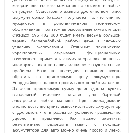
который вне всякого сомнения не откажет в любых
ситуациях. Существенно важным достоинством таких
аккумуляторных батарей получается то, что они не
нуждаются в дополнительном техническом
обслуживании. При этом автомобильные аккумуляторы
energizer 595 402 080
будут иметь весьма большой
термин бесперебойной работы даже в сложных
условиях эксплуатации. Отличные технические
характеристики открывают функциональную
возможность применять аккумуляторы как на новых
иномарках, так и на наших машинах с внушительным
пробегом. Явно не последнее внимание важно
обратить на приемлемую цену аккумулятора
Енерджайзер в нашем профильном онлайн-магазине.
За очень приемлемую сумму денег удастся купить
выносливый источник питания для бортовой
электросети любой машины. При необходимости
При отсутствии связи - пишите, звоните в Viber /
вполне доступно купить выносливый авто аккумулятор
Telegram (093) 600-51-11
с доставкой, что в реальных условиях чрезвычайно
удобно и практично. Как можно заметить,
Написать в Viber
Написать в Telegram
результативно разрешить задачу с покупкой
аккумулятора для авто можно очень просто и легко,