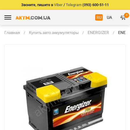
Звоните, пишите в
Viber
/
Telegram
(093) 600-51-11
0
RU
UA
Главная
Купить авто аккумуляторы
ENERGIZER
ENER
PLUS 
800A -
353*1
EP95L