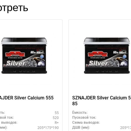
треть
JDER Silver Calcium 555
SZNAJDER Silver Calcium 
85
55
ть:
Ёмкость:
520
вой ток:
Пусковой ток:
R+
 выводов:
Схема выводов:
205*175*190
205*1
мм):
ДШВ (мм):