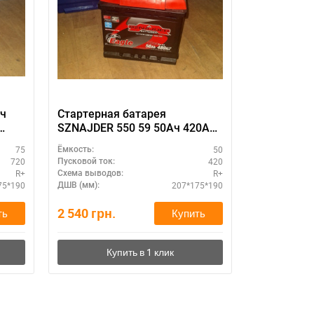
Ач
Стартерная батарея
Аккумулято
SZNAJDER 550 59 50Ач 420А
Ah 750 A L
(R+) - устойчив к глубокому
75
50
Ёмкость:
Ёмкость:
разряду
720
420
Пусковой ток:
Пусковой ток:
R+
R+
Схема выводов:
Схема выводо
75*190
207*175*190
ДШВ (мм):
ДШВ (мм):
2 540
грн.
3 640
грн.
ть
Купить