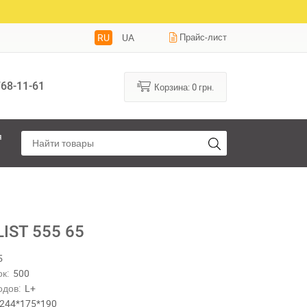
RU
UA
Прайс-лист
68-11-61
Корзина:
0
грн.
я
IST 555 65
5
к:
500
одов:
L+
244*175*190