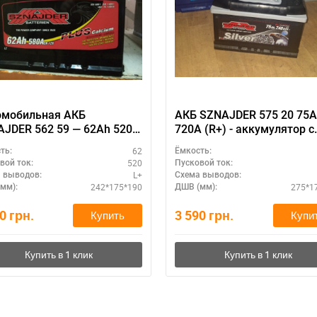
омобильная АКБ
АКБ SZNAJDER 575 20 75
JDER 562 59 — 62Ah 520A
720А (R+) - аккумулятор с
, для бензиновых моторов
максимальным пусковым
62
ть:
Ёмкость:
током
520
вой ток:
Пусковой ток:
L+
 выводов:
Схема выводов:
242*175*190
275*1
мм):
ДШВ (мм):
90
грн.
3 590
грн.
Купить
Купи