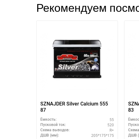
Рекомендуем посмо
SZNAJDER Silver Calcium 555
SZNA
87
83
55
Ёмкость:
Ёмкос
520
Пусковой ток:
Пуско
R+
Схема выводов:
Схема
205*175*175
ДШВ (мм):
ДШВ (