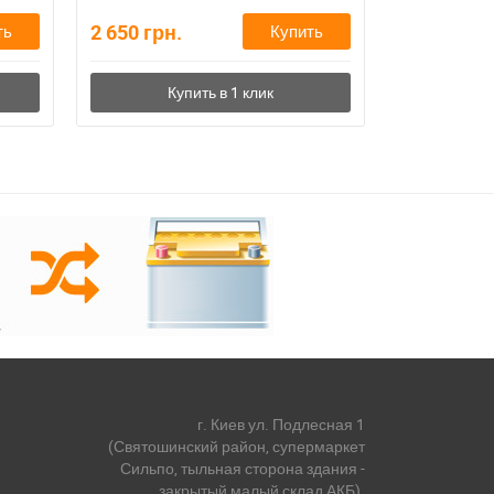
2 650
грн.
2 650
грн.
ть
Купить
г. Киев ул. Подлесная 1
(Святошинский район, супермаркет
Сильпо, тыльная сторона здания -
закрытый малый склад АКБ).