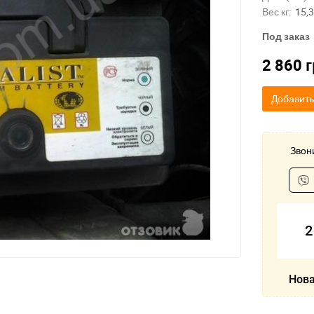
Вес кг:
15,3
Под заказ
2 860
г
Добавить
Звони
2
Нова