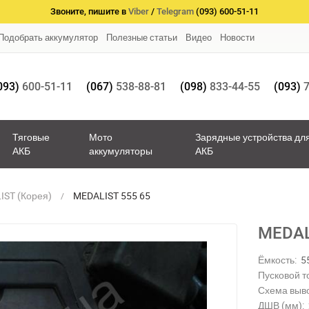
Звоните, пишите в
Viber
/
Telegram
(093) 600-51-11
Подобрать аккумулятор
Полезные статьи
Видео
Новости
093)
600-51-11
(067)
538-88-81
(098)
833-44-55
(093)
7
Тяговые
Мото
Зарядные устройства дл
АКБ
аккумуляторы
АКБ
IST (Корея)
MEDALIST 555 65
MEDAL
Ёмкость:
5
Пусковой то
Схема выв
ДШВ (мм):