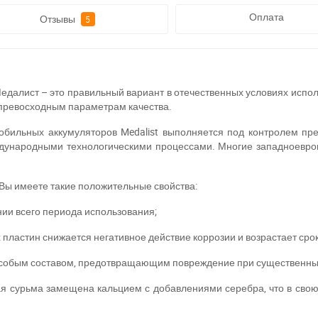
Оплата
Отзывы
5
едалист – это правильный вариант в отечественных условиях испо
 превосходным параметрам качества.
обильных аккумуляторов Medalist выполняется под контролем пр
ждународными технологическими процессами. Многие западноевро
 Вы имеете такие положительные свойства:
ии всего периода использования;
пластин снижается негативное действие коррозии и возрастает сро
особым составом, предотвращающим повреждение при существенны
ная сурьма замещена кальцием с добавлениями серебра, что в сво