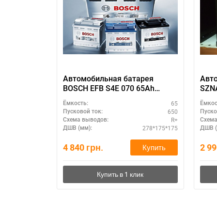
Автомобильная батарея
Авт
BOSCH EFB S4E 070 65Ah
SZNA
полярность R+ – компактный
(L+)
65
Ёмкость:
Ёмкос
размер
650
Пусковой ток:
Пуско
R+
Схема выводов:
Схема
278*175*175
ДШВ (мм):
ДШВ (
4 840
грн.
2 9
Купить