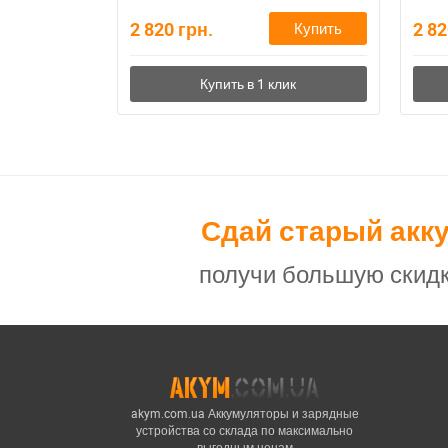
2 820
грн.
2 8
Купить
Сдай старый акк
получи большую скидк
akym.com.ua Аккумуляторы и зарядные
устройства со склада по максимально
выгодным ценам