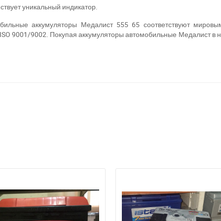
йствует уникальный индикатор.
обильные аккумуляторы Медалист 555 65 соответствуют мировым
 ISO 9001/9002. Покупая аккумуляторы автомобильные Медалист в 
ри отсутствии связи - пишите, звоните в Viber / Telegram (093) 600-51-
Написать в Viber
Написать в Telegram