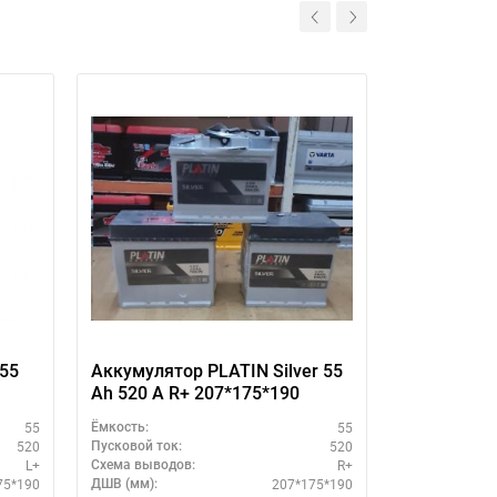
555
Аккумулятор PLATIN Silver 55
Аккумулято
Ah 520 A R+ 207*175*190
Ah 520 A L
55
55
Ёмкость:
Ёмкость:
520
520
Пусковой ток:
Пусковой ток:
L+
R+
Схема выводов:
Схема выводо
75*190
207*175*190
ДШВ (мм):
ДШВ (мм):