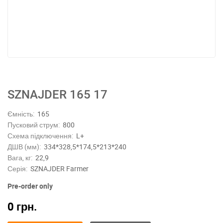
SZNAJDER 165 17
Ємність:
165
Пусковий струм:
800
Схема підключення:
L+
ДШВ (мм):
334*328,5*174,5*213*240
Вага, кг:
22,9
Серія:
SZNAJDER Farmer
Pre-order only
0
грн.