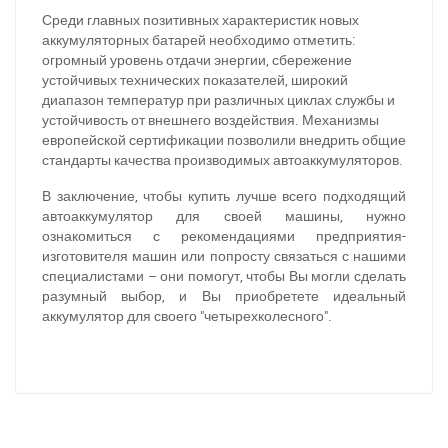
За відсутності звязку - дзвоніть, пишіть у Viber / Telegram
Среди главных позитивных характеристик новых
(093) 600-51-11
аккумуляторных батарей необходимо отметить:
огромный уровень отдачи энергии, сбережение
Написати в Viber
Написати в Telegram
устойчивых технических показателей, широкий
диапазон температур при различных циклах службы и
устойчивость от внешнего воздействия. Механизмы
европейской сертификации позволили внедрить общие
стандарты качества производимых автоаккумуляторов.
В заключение, чтобы купить лучше всего подходящий
автоаккумулятор для своей машины, нужно
ознакомиться с рекомендациями предприятия-
изготовителя машин или попросту связаться с нашими
специалистами – они помогут, чтобы Вы могли сделать
разумный выбор, и Вы приобретете идеальный
аккумулятор для своего "четырехколесного".