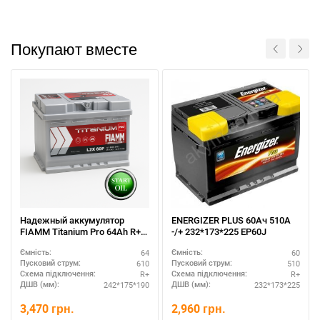
Покупают вместе
Надежный аккумулятор
ENERGIZER PLUS 60Ач 510А
FIAMM Titanium Pro 64Ah R+
-/+ 232*173*225 EP60J
— премиум качество
64
60
Ємність:
Ємність:
610
510
Пусковий струм:
Пусковий струм:
R+
R+
Схема підключення:
Схема підключення:
242*175*190
232*173*225
ДШВ (мм):
ДШВ (мм):
3,470
грн.
2,960
грн.