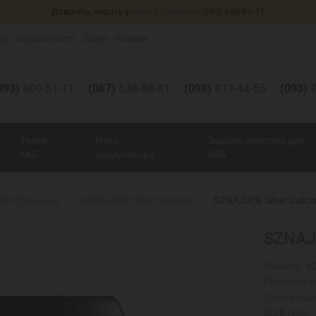
Дзвоніть, пишіть у
Viber
/
Telegram
(093) 600-51-11
цю
Корисні статті
Відео
Новини
093)
600-51-11
(067)
538-88-81
(098)
833-44-55
(093)
7
Тягові
Мото
Зарядні пристрої для
АКБ
акумулятори
АКБ
ER (Польша)
SZNAJDER Silver Calcium
SZNAJDER Silver Calci
SZNAJD
Ємність:
6
Пусковий с
Схема підк
ДШВ (мм):