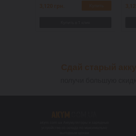
3,120
грн.
3,1
Купить
Сдай старый акк
получи большую скидк
akym.com.ua Аккумуляторы и зарядные
устройства со склада по максимально
выгодным ценам