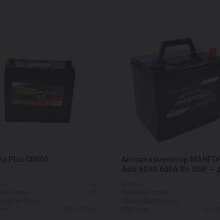
ra Plus CB605
Автоаккумулятор MANFO
Asia 60Ah 600A R+ SMF – 
сложных условий
60
ть:
Ємність:
390
вий струм:
Пусковий струм:
L+
 підключення:
Схема підключення:
230*175*220
232*1
мм):
ДШВ (мм):