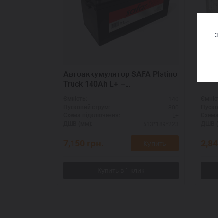
З
Автоаккумулятор SAFA Platino
Exid
Truck 140Ah L+ –
долговечность
140
Ємність:
Ємніс
800
Пусковий струм:
Пуско
L+
Схема підключення:
Схема
513*189*223
ДШВ (мм):
ДШВ (
7,150
грн.
2,8
Купить