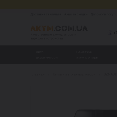
Доставка та оплата
Акції та скидки
Допомога покуп
(
Качественные аккумуляторы и
зарядные устройства
Авто
Вантажні
акумулятори
акумулятори
Главная
Купити авто акумулятори
SZNAJD