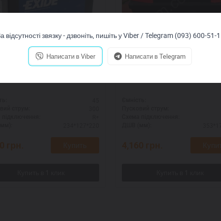
а відсутності звязку - дзвоніть, пишіть у Viber / Telegram (093) 600-51-
Написати в Viber
Написати в Telegram
e EXCELL EB456
Centra Plus CB950
45
ть:
Ємність:
300
вий струм:
Пусковий струм:
R+
 підключення:
Схема підключення:
234*127*220
353*1
мм):
ДШВ (мм):
40
грн.
4,160
грн.
Купить
Купи