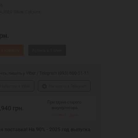
,6
JDER Silver Calcium
рн.
 в корзину
іть, пишіть у Viber / Telegram (093) 600-51-11
Написати в Viber
Написати в Telegram
При здаче старого
,940
грн.
аккумулятора
Условия сдачи
я поставка! На 90% - 2025 год выпуска