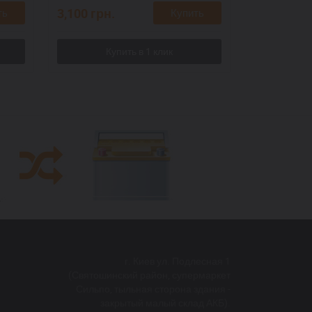
3,100
грн.
3,100
грн.
ть
Купить
г. Киев ул. Подлесная 1
(Святошинский район, супермаркет
Сильпо, тыльная сторона здания -
закрытый малый склад АКБ).