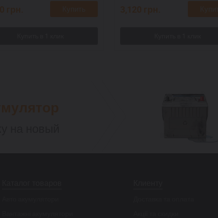
20
грн.
3,120
грн.
Купить
Купи
умулятор
у на новый
Каталог товаров
Клиенту
Авто акумулятори
Доставка та оплата
Вантажні акумулятори
Акції та скидки