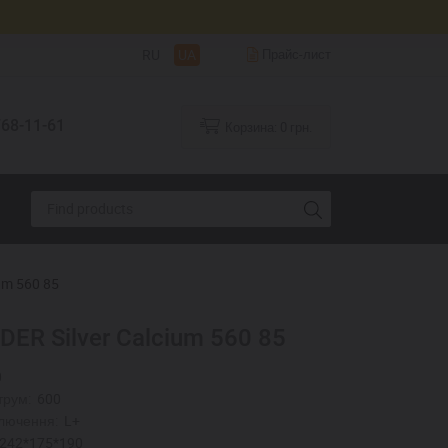
RU
UA
Прайс-лист
68-11-61
Корзина:
0
грн.
um 560 85
ER Silver Calcium 560 85
0
трум:
600
лючення:
L+
242*175*190