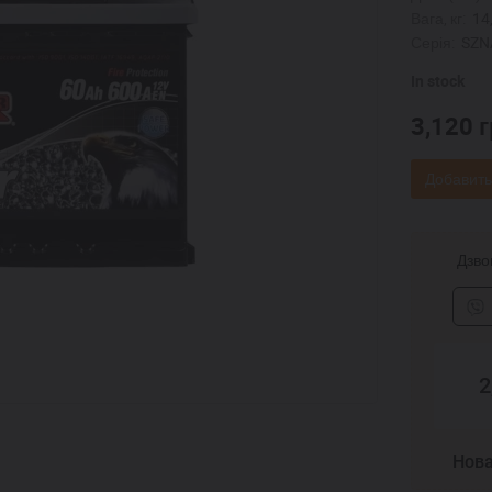
Вага, кг:
14
Серія:
SZNA
In stock
3,120
г
Добавить
Дзвон
2
Нова