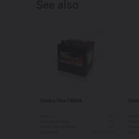
See also
Centra Plus CB604
Cent
60
Ємність:
Ємніс
390
Пусковий струм:
Пуско
R+
Схема підключення:
Схема
230*172*220
ДШВ (мм):
ДШВ (