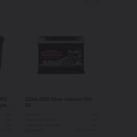
RCE
SZNAJDER Silver Calcium 560
Автомобил
для
83
MANFORCE 
SMF – уси
60
60
Ємність:
Ємність:
600
600
Пусковий струм:
Пусковий стру
R+
R+
Схема підключення:
Схема підклю
73*225
242*175*190
ДШВ (мм):
ДШВ (мм):