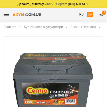
Дзвоніть, пишіть у
Viber
/
Telegram
(093) 600-51-11
0
RU
UA
Главная
Купити авто акумулятори
Centra (Польша)
Ce
Fu
C