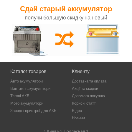
Сдай старый аккумулятор
получи большую скидку на новый
Каталог товаров
Клиенту
Авто акумулятори
Доставка та оплата
Вантажні акумулятори
Акції та скидки
Тягові АКБ
Допомога покупцю
Мото акумулятори
Корисні статті
Зарядні пристрої для АКБ
Відео
Новини
г. Киев ул. Подлесная 1