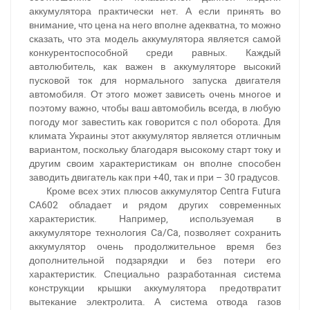
аккумулятора практически нет. А если принять во
внимание, что цена на него вполне адекватна, то можно
сказать, что эта модель аккумулятора является самой
конкурентоспособной среди равных. Каждый
автолюбитель, как важен в аккумуляторе высокий
пусковой ток для нормального запуска двигателя
автомобиля. От этого может зависеть очень многое и
поэтому важно, чтобы ваш автомобиль всегда, в любую
погоду мог завестить как говорится с пол оборота. Для
климата Украины этот аккумулятор является отличным
вариантом, поскольку благодаря высокому старт току и
другим своим характеристикам он вполне способен
заводить двигатель как при +40, так и при – 30 градусов.
Кроме всех этих плюсов аккумулятор Centra Futura
CA602 обладает и рядом других современных
характеристик. Например, используемая в
аккумуляторе технология Ca/Ca, позволяет сохранить
аккумулятор очень продолжительное время без
За відсутності звязку - дзвоніть, пишіть у Viber / Telegram
дополнительной подзарядки и без потери его
(093) 600-51-11
характеристик. Специально разработанная система
конструкции крышки аккумулятора предотвратит
Написати в Viber
Написати в Telegram
вытекание электролита. А система отвода газов