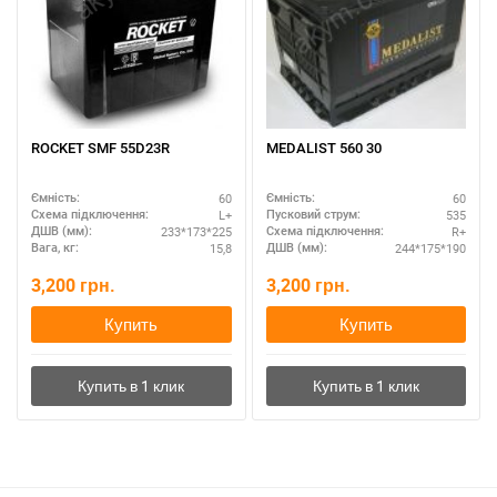
ROCKET SMF 55D23R
MEDALIST 560 30
60
60
Ємність:
Ємність:
L+
535
Схема підключення:
Пусковий струм:
233*173*225
R+
ДШВ (мм):
Схема підключення:
15,8
244*175*190
Вага, кг:
ДШВ (мм):
3,200
грн.
3,200
грн.
Купить
Купить