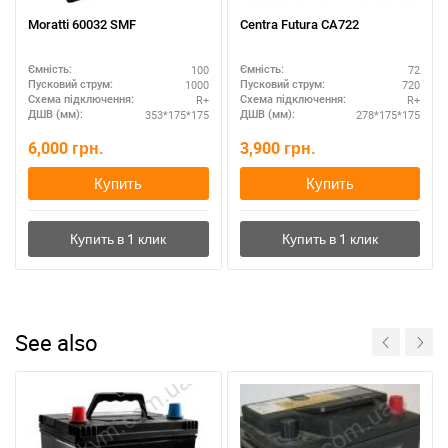
Moratti 60032 SMF
Centra Futura CA722
100
72
Ємність:
Ємність:
1000
720
Пусковий струм:
Пусковий струм:
R+
R+
Схема підключення:
Схема підключення:
353*175*175
278*175*175
ДШВ (мм):
ДШВ (мм):
6,000
грн.
3,900
грн.
Купить
Купить
See also