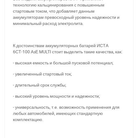
технологию кальцинирования с повышенным
стартовым током, что добавляет данным
аккумуляторам превосходный уровень надежности и
минимальный расход электролита.
За відсутності звязку - дзвоніть, пишіть у Viber / Telegram
К достоинствам аккумуляторных батарей ИСТА
(093) 600-51-11
6СТ-100 АзЕ MULTI стоит выделить такие качества, как:
Написати в Viber
Написати в Telegram
- высокая емкость и большой пусковой потенциал;
- увеличенный стартовый ток;
- длительный срок службы;
- высокий уровень мощности и надежности;
- универсальность, т.е. возможность применения для
любых автомобилей, имеющих стандартную
комплектацию.