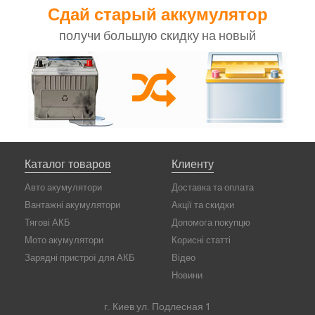
Сдай старый аккумулятор
получи большую скидку на новый
Каталог товаров
Клиенту
Авто акумулятори
Доставка та оплата
Вантажні акумулятори
Акції та скидки
Тягові АКБ
Допомога покупцю
Мото акумулятори
Корисні статті
Зарядні пристрої для АКБ
Відео
Новини
г. Киев ул. Подлесная 1