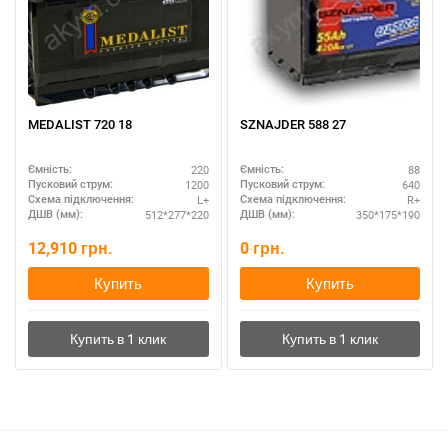
MEDALIST 720 18
SZNAJDER 588 27
220
88
Ємність:
Ємність:
1200
640
Пусковий струм:
Пусковий струм:
L+
R+
Схема підключення:
Схема підключення:
512*277*220
350*175*190
ДШВ (мм):
ДШВ (мм):
12,910
грн.
0
грн.
Купить
Купить