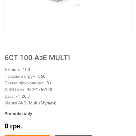
6СТ-100 АзЕ MULTI
Ємність:
100
Пусковий струм:
850
Схема підключення:
R+
ДШВ (мм):
352*175*190
Вага, кг:
26,3
Марка АКБ:
Multi (Мульти)
Pre-order only
0
грн.