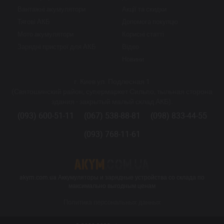
Вантажні акумулятори
Акції та скидки
Тягові АКБ
Допомога покупцю
Мото акумулятори
Корисні статті
Зарядні пристрої для АКБ
Відео
Новини
г. Киев ул. Подлесная 1
(Святошинский район, супермаркет Сильпо, тыльная сторона
здания - закрытый малый склад АКБ).
(093) 600-51-11
(067) 538-88-81
(098) 833-44-55
(093) 768-11-61
akym.com.ua Аккумуляторы и зарядные устройства со склада по
максимально выгодным ценам
Политика персональных данных