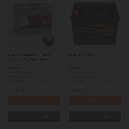
Автоаккумулятор FIAMM
Kraftwerk 95D26L
Titanium Pro 75Ah R+ —
выгодная покупка
75
80
Ємність:
Ємність:
730
680
Пусковий струм:
Пусковий струм:
R+
R+
Схема підключення:
Схема підключення:
278*175*175
258*172*220
ДШВ (мм):
ДШВ (мм):
4,040
грн.
3,180
грн.
Купить
Купить