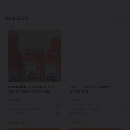
See also
Гелевый АКБ MAXION 12V
YUCELL AGM-технология
11A (MXBM-YTZ14S GEL)
511901014
11
11
Ємність:
Ємність:
120
140
Пусковий струм:
Пусковий струм:
R+
L+
Схема підключення:
Схема підключення:
150*85*140
150*88*105
ДШВ (мм):
ДШВ (мм):
1,480
грн.
1,510
грн.