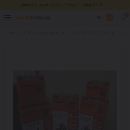
Дзвоніть, пишіть у
Viber
/
Telegram
(093) 600-51-11
0
RU
UA
Главная
Мото акумулятори
Мото MAXION (Китай)
MA