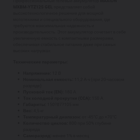
Профессиональный гелевый аккумулятор
MAXION
MXBM-YTZ12S GEL
представляет собой
высокотехнологичное решение для мощной
мототехники и специального оборудования, где
требуются максимальная надежность и
производительность. Этот аккумулятор сочетает в себе
увеличенную емкость с компактными размерами,
обеспечивая стабильное питание даже при самых
высоких нагрузках.
Технические параметры:
Напряжение:
12 В
Номинальная емкость:
11,2 А·ч (при 20-часовом
разряде)
Пусковой ток (EN):
180 А
Ток холодной прокрутки (CCA):
150 А
Габариты:
150?87?105 мм
Вес:
4,5 кг
Температурный диапазон:
от -45°C до +70°C
Количество циклов:
800 при 50% глубине
разряда
Саморазряд:
менее 1% в месяц