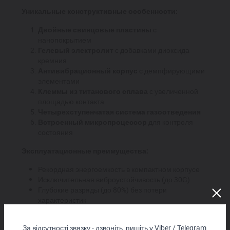
Уникальные конструктивные особенности:
Двойные свинцовые пластины
с
нанопокрытием
Гелевый электролит
с добавками диоксида
кремния
Антивибрационный корпус
с демпфирующими
элементами
Клеммы из титанового сплава
с увеличенной
площадью контакта
Четырехступенчатая система газоотведения
Встроенный микропроцессор
для контроля
состояния
Эксплуатационные преимущества:
Рекордная энергоемкость в компактном корпусе
Исключительная виброустойчивость (до 30G)
Глубокие разряды (до 80%) без потери
характеристик
Сверхбыстрая зарядка (80% емкости за 4 часа)
Срок службы до 12-15 лет
За відсутності звязку - дзвоніть, пишіть у Viber / Telegram