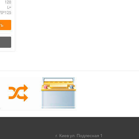
120
L+
70*125
ть
г. Киев ул. Подлесная 1