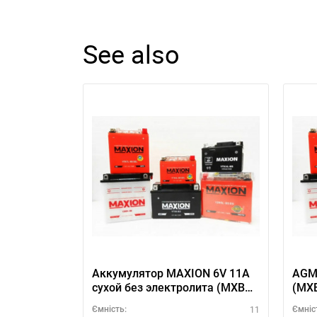
See also
Аккумулятор MAXION 6V 11A
AGM
сухой без электролита (MXBM-
(MX
6N11A-3A)
11
Ємність:
Ємніс