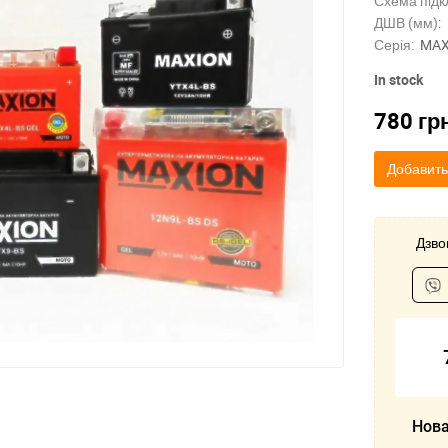
Схема підк
ДШВ (мм):
Серія:
MAX
In stock
780
гр
Добавить
Дзвон
Нова