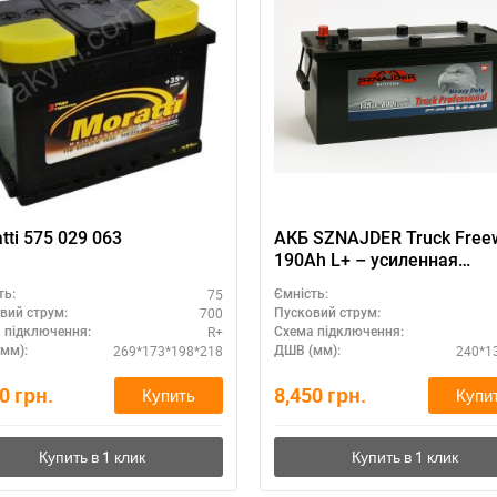
tti 575 029 063
АКБ SZNAJDER Truck Free
190Ah L+ – усиленная
конструкция
75
ть:
Ємність:
700
вий струм:
Пусковий струм:
R+
 підключення:
Схема підключення:
269*173*198*218
240*1
мм):
ДШВ (мм):
10
грн.
8,450
грн.
Купить
Купи