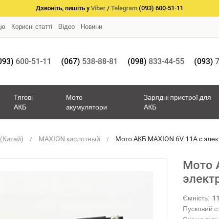
Дзвоніть, пишіть у
Viber
/
Telegram
(093) 600-51-11
цю
Корисні статті
Відео
Новини
093)
600-51-11
(067)
538-88-81
(098)
833-44-55
(093)
7
Тягові
Мото
Зарядні пристрої для
АКБ
акумулятори
АКБ
(Китай)
MAXION кислотный
Мото АКБ MAXION 6V 11A с эле
Мото 
элект
Ємність:
1
Пусковий с