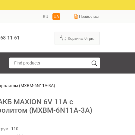
RU
UA
Прайс-лист
68-11-61
Корзина:
0
грн.
ктролитом (MXBM-6N11A-3A)
АКБ MAXION 6V 11A с
ролитом (MXBM-6N11A-3A)
1
трум:
110