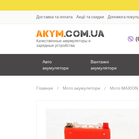
Доставка та оплата
Акції та скидки
Допомога покуп
(
Качественные аккумуляторы и
зарядные устройства
Авто
Вантажні
акумулятори
акумулятори
Главная
Мото акумулятори
Мото MAXION 