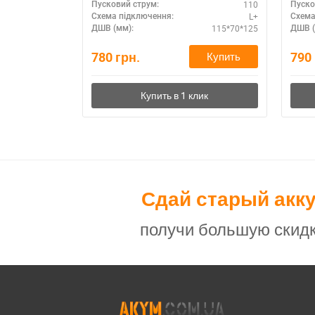
110
Пусковий струм:
Пуско
L+
Схема підключення:
Схема
115*70*125
ДШВ (мм):
ДШВ (
780
грн.
790
Купить
Сдай старый акк
получи большую скидк