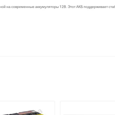
нной на современные аккумуляторы 12В. Этот АКБ поддерживает ста
а відсутності звязку - дзвоніть, пишіть у Viber / Telegram (093) 600-51-
Написати в Viber
Написати в Telegram