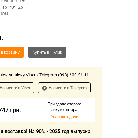
лючення:
L+
115*70*125
ION
н.
 в корзину
іть, пишіть у Viber / Telegram (093) 600-51-11
Написати в Viber
Написати в Telegram
При здаче старого
747
грн.
аккумулятора
Условия сдачи
я поставка! На 90% - 2025 год выпуска