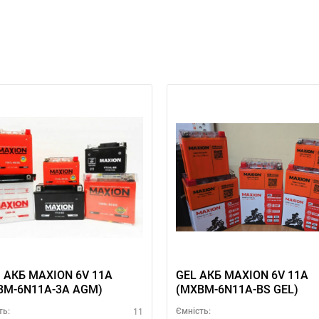
 АКБ MAXION 6V 11A
GEL АКБ MAXION 6V 11A
BM-6N11A-3A AGM)
(MXBM-6N11A-BS GEL)
11
ть:
Ємність: