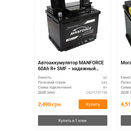
Автоаккумулятор MANFORCE
Mora
60Ah R+ SMF – надежный
запуск
60
Ємність:
Ємніс
540
Пусковий струм:
Пуско
R+
Схема підключення:
Схема
242*175*190
ДШВ (мм):
ДШВ (
2,490
грн.
4,5
Купить