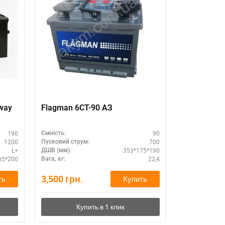
way
Flagman 6CТ-90 АЗ
SZNAJDER 
190
90
Ємність:
Ємність:
1200
700
Пусковий струм:
Пусковий стру
L+
353*175*190
ДШВ (мм):
Схема підклю
35*200
22,4
Вага, кг:
ДШВ (мм):
3,500
грн.
0
грн.
ть
Купить