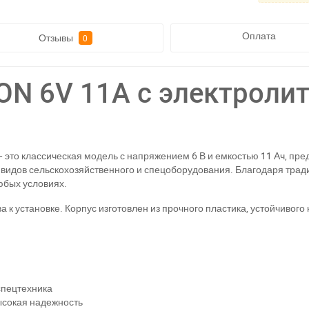
Оплата
Отзывы
0
ON 6V 11A с электроли
 это классическая модель с напряжением 6 В и емкостью 11 Ач, пр
х видов сельскохозяйственного и спецоборудования. Благодаря тра
юбых условиях.
ва к установке. Корпус изготовлен из прочного пластика, устойчиво
спецтехника
ысокая надежность