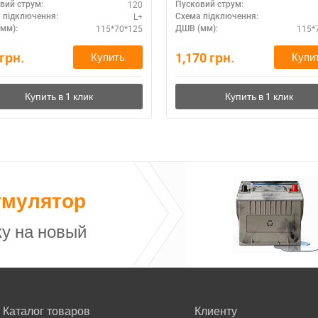
120
вий струм:
Пусковий струм:
L+
 підключення:
Схема підключення:
115*70*125
115*
мм):
ДШВ (мм):
грн.
1,170
грн.
Купить
Купи
умулятор
у на новый
Каталог товаров
Клиенту