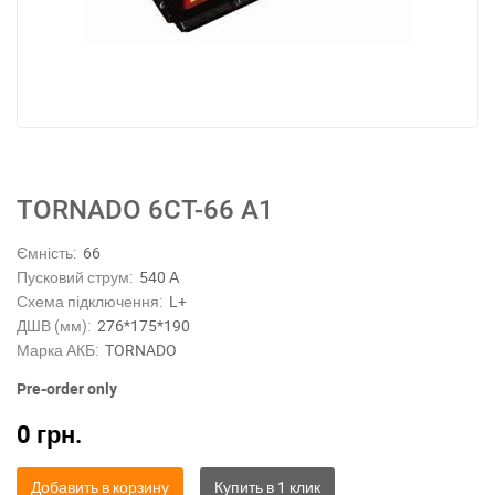
ТORNADO 6СТ-66 А1
Ємність:
66
Пусковий струм:
540 А
Схема підключення:
L+
ДШВ (мм):
276*175*190
Марка АКБ:
TORNADO
Pre-order only
0
грн.
Добавить в корзину