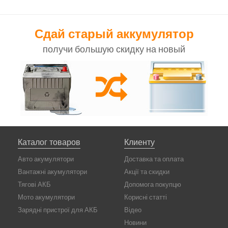
Сдай старый аккумулятор
получи большую скидку на новый
Каталог товаров
Клиенту
Авто акумулятори
Доставка та оплата
Вантажні акумулятори
Акції та скидки
Тягові АКБ
Допомога покупцю
Мото акумулятори
Корисні статті
Зарядні пристрої для АКБ
Відео
Новини