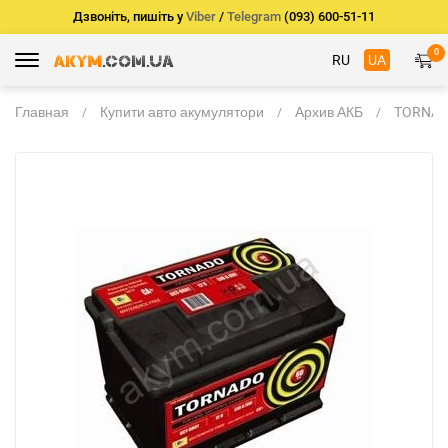
Дзвоніть, пишіть у
Viber
/
Telegram
(093) 600-51-11
0
RU
UA
Главная
Купити авто акумулятори
Архив АКБ
TORNADO