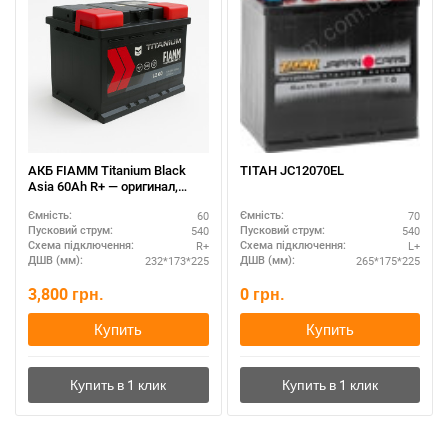
АКБ FIAMM Titanium Black
ТІТАН JC12070EL
Asia 60Ah R+ — оригинал,
доставка
60
70
Ємність:
Ємність:
540
540
Пусковий струм:
Пусковий струм:
R+
L+
Схема підключення:
Схема підключення:
232*173*225
265*175*225
ДШВ (мм):
ДШВ (мм):
3,800
грн.
0
грн.
Купить
Купить