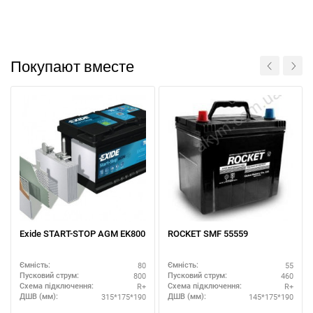
Покупают вместе
Exide START-STOP AGM EK800
ROCKET SMF 55559
80
55
Ємність:
Ємність:
800
460
Пусковий струм:
Пусковий струм:
R+
R+
Схема підключення:
Схема підключення:
315*175*190
145*175*190
ДШВ (мм):
ДШВ (мм):