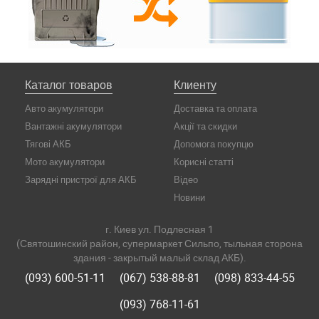
Каталог товаров
Клиенту
Авто акумулятори
Доставка та оплата
Вантажні акумулятори
Акції та скидки
Тягові АКБ
Допомога покупцю
Мото акумулятори
Корисні статті
Зарядні пристрої для АКБ
Відео
Новини
г. Киев ул. Подлесная 1
(Святошинский район, супермаркет Сильпо, тыльная сторона
здания - закрытый малый склад АКБ).
(093) 600-51-11
(067) 538-88-81
(098) 833-44-55
(093) 768-11-61