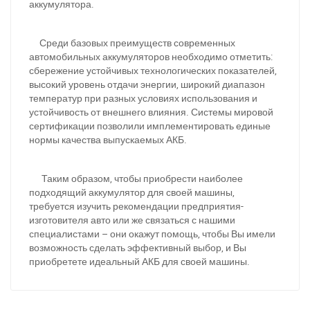
аккумулятора.
Среди базовых преимуществ современных
автомобильных аккумуляторов необходимо отметить:
сбережение устойчивых технологических показателей,
высокий уровень отдачи энергии, широкий диапазон
температур при разных условиях использования и
устойчивость от внешнего влияния. Системы мировой
сертификации позволили имплементировать единые
нормы качества выпускаемых АКБ.
Таким образом, чтобы приобрести наиболее
подходящий аккумулятор для своей машины,
требуется изучить рекомендации предприятия-
За відсутності звязку - дзвоніть, пишіть у Viber / Telegram
изготовителя авто или же связаться с нашими
(093) 600-51-11
специалистами – они окажут помощь, чтобы Вы имели
возможность сделать эффективный выбор, и Вы
Написати в Viber
Написати в Telegram
приобретете идеальный АКБ для своей машины.