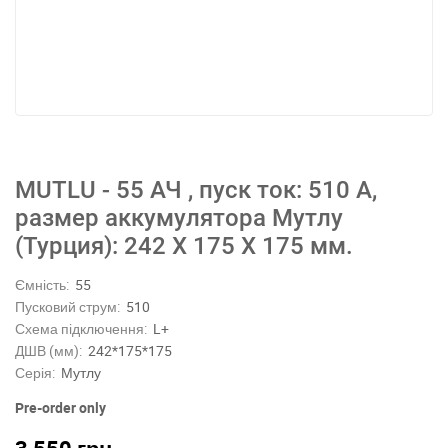
MUTLU - 55 АЧ , пуск ток: 510 А,
размер аккумулятора Мутлу
(Турция): 242 Х 175 Х 175 мм.
Ємність:
55
Пусковий струм:
510
Схема підключення:
L+
ДШВ (мм):
242*175*175
Серія:
Мутлу
Pre-order only