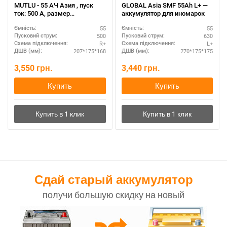
MUTLU - 55 АЧ Азия , пуск
GLOBAL Asia SMF 55Ah L+ —
ток: 500 А, размер
аккумулятор для иномарок
аккумулятора Мутлу
55
55
Ємність:
Ємність:
(Турция): 207 Х 175 Х 168 мм.
500
630
Пусковий струм:
Пусковий струм:
R+
L+
Схема підключення:
Схема підключення:
207*175*168
270*175*175
ДШВ (мм):
ДШВ (мм):
3,550
грн.
3,440
грн.
Купить
Купить
Сдай старый аккумулятор
получи большую скидку на новый