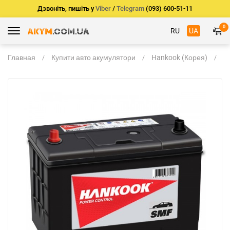
Дзвоніть, пишіть у
Viber
/
Telegram
(093) 600-51-11
0
RU
UA
Главная
Купити авто акумулятори
Hankook (Корея)
H
M
9