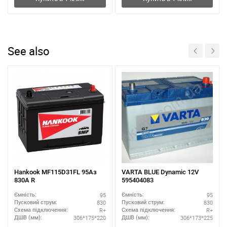
See also
Hankook MF115D31FL 95Аз
VARTA BLUE Dynamic 12V
830А R
595404083
95
95
Ємність:
Ємність:
830
830
Пусковий струм:
Пусковий струм:
R+
R+
Схема підключення:
Схема підключення:
306*175*220
306*173*225
ДШВ (мм):
ДШВ (мм):