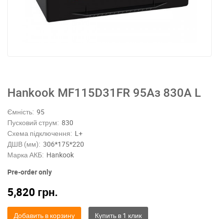
Hankook MF115D31FR 95Аз 830А L
Ємність:
95
Пусковий струм:
830
Схема підключення:
L+
ДШВ (мм):
306*175*220
Марка АКБ:
Hankook
Pre-order only
5,820
грн.
Добавить в корзину