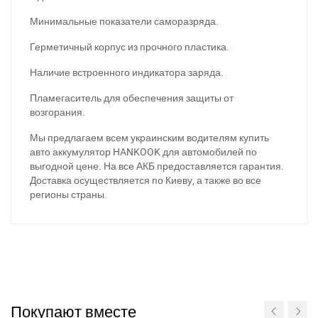
Минимальные показатели саморазряда.
Герметичный корпус из прочного пластика.
Наличие встроенного индикатора заряда.
Пламегаситель для обеспечения защиты от
возгорания.
Мы предлагаем всем украинским водителям купить
авто аккумулятор HANKOOK для автомобилей по
выгодной цене. На все АКБ предоставляется гарантия.
За відсутності звязку - дзвоніть, пишіть у Viber / Telegram
Доставка осуществляется по Киеву, а также во все
(093) 600-51-11
регионы страны.
Написати в Viber
Написати в Telegram
Покупают вместе