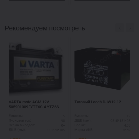
Рекомендуем посмотреть
VARTA moto AGM 12V
Тяговый Leoch DJW12-12
505901009 "YTZ6S-4 YTZ6S-
BS"
5
12
Ёмкость:
Ёмкость:
90
95+5*151*98
Пусковой ток:
ДШВ (мм):
R+
4,05
Схема выводов:
Вес кг:
113*70*105
Леоч
ДШВ (мм):
Марка АКБ: