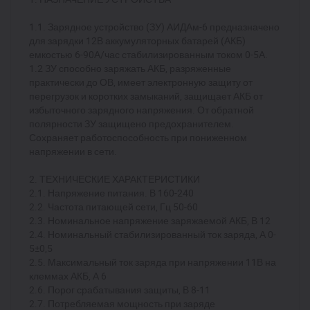
1.1. Зарядное устройство (ЗУ) АИДАм-6 предназначено
для зарядки 12В аккумуляторных батарей (АКБ)
емкостью 6-90А/час стабилизированным током 0-5А.
1.2 ЗУ способно заряжать АКБ, разряженные
практически до ОВ, имеет электронную защиту от
перегрузок и коротких замыканий, защищает АКБ от
избыточного зарядного напряжения. От обратной
полярности ЗУ защищено предохранителем.
Сохраняет работоспособность при пониженном
напряжении в сети.
2. ТЕХНИЧЕСКИЕ ХАРАКТЕРИСТИКИ
2.1. Напряжение питания. В 160-240
2.2. Частота питающей сети, Гц 50-60
2.3. Номинальное напряжение заряжаемой АКБ, В 12
2.4. Номинальный стабилизированный ток заряда, А 0-
5±0,5
2.5. Максимальный ток заряда при напряжении 11В на
клеммах АКБ, А 6
2.6. Порог срабатывания защиты, В 8-11
2.7. Потребляемая мощность при заряде