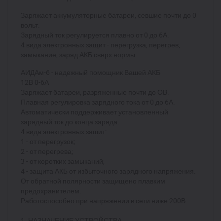
Заряжает аккумуляторные батареи, севшие почти до 0
вольт.
Зарядный ток регулируется плавно от 0 до 6А.
4 вида электронных защит - перегрузка, перегрев,
замыкание, заряд АКБ сверх нормы.
АИДАм-6 - надежный помощник Вашей АКБ
12В 0-6А
Заряжает батареи, разряженные почти до ОВ.
Плавная регулировка зарядного тока от 0 до 6А.
Автоматически поддерживает установленный
зарядный ток до конца заряда.
4 вида электронных зашит:
1 - от перегрузок;
2 - от перегрева;
3 - от коротких замыканий;
4 - защита АКБ от избыточного зарядного напряжения.
От обратной полярности защищено плавким
предохранителем.
Работоспособно при напряжении в сети ниже 200В.
1. НАЗНАЧЕНИЕ УСТРОЙСТВА