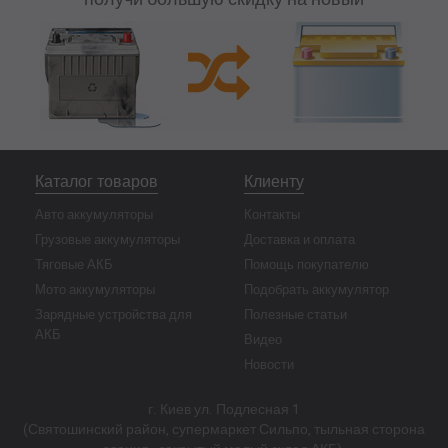
Каталог товаров
Клиенту
Авто аккумуляторы
Контакты
Грузовые аккумуляторы
Доставка и оплата
Тяговые АКБ
Помощь покупателю
Мото аккумуляторы
Подобрать аккумулятор
Зарядные устройства для
Полезные статьи
АКБ
Видео
Новости
г. Киев ул. Подлесная 1
(Святошинский район, супермаркет Сильпо, тыльная сторона