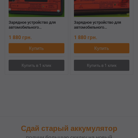
Зарядное устройство для
Зарядное устройство для
автомобильного
автомобильного
аккумулятора АИДАм 6
аккумулятора АИДАм 6 GEL
1 880
грн.
1 880
грн.
модифицированное
м2017
Купить
Купить
Сдай старый аккумулятор
получи большую скидку на новый