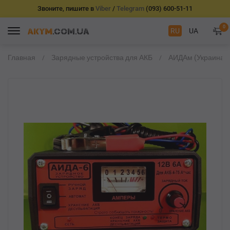
Звоните, пишите в
Viber
/
Telegram
(093) 600-51-11
0
RU
UA
Главная
Зарядные устройства для АКБ
АИДАм (Украина)