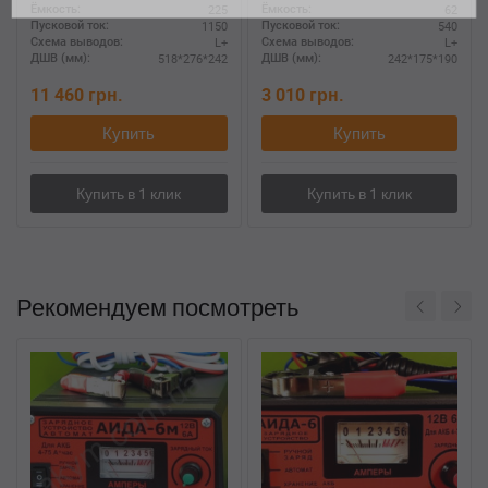
225
62
Ёмкость:
Ёмкость:
1150
540
Пусковой ток:
Пусковой ток:
L+
L+
Схема выводов:
Схема выводов:
518*276*242
242*175*190
ДШВ (мм):
ДШВ (мм):
11 460
грн.
3 010
грн.
Купить
Купить
Рекомендуем посмотреть