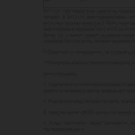
BAT
1131 - это новый член семейства профе
батарей. В
BAT
1131 запрограммированы чет
кислотных батарей емкостью 2-90 Ач, такие как
дает объемный зарядный ток 0.8A (3.3A или 
Затем "U
o
" стадией следует, выходное напр
хранение. На этом этапе, батарея заряжена п
*) Обратный ток потребления , ток который ус
**) Импульсные волны тока могут повредить у
Как использовать:
1. Подключите положительную клемму от заря
можете использовать другие провода для подк
2. Подключите шнур питания к розетке, красн
3. Нажатие кнопки «
MODE
-кнопку» по одному 
4. Когда "закончится заряд" загорается с
последовательности.