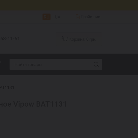
RU
UA
Прайс-лист
68-11-61
Корзина:
0
грн.
я
BAT1131
ное Vipow BAT1131