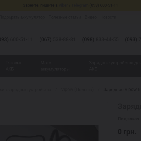
Звоните, пишите в
Viber
/
Telegram
(093) 600-51-11
Подобрать аккумулятор
Полезные статьи
Видео
Новости
093)
600-51-11
(067)
538-88-81
(098)
833-44-55
(093)
7
Тяговые
Мото
Зарядные устройства дл
АКБ
аккумуляторы
АКБ
хив зарядные устройства
Vipow (Польша)
Зарядное Vipow 
Заряд
Под заказ
0
грн.