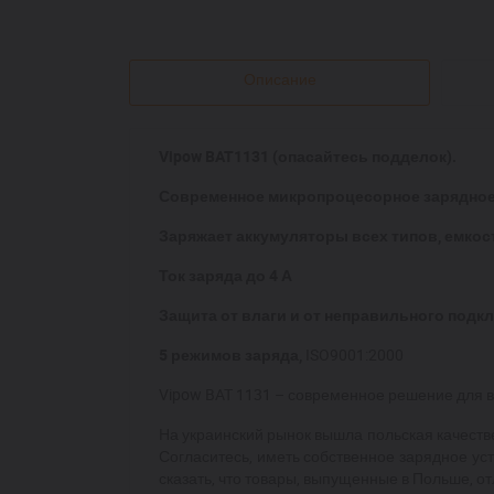
Описание
Vipow BAT1131 (опасайтесь подделок).
Современное микропроцесорное зарядное
Заряжает аккумуляторы всех типов, емкост
Ток заряда до 4 А
Защита от влаги и от неправильного подк
5 режимов заряда,
ISO9001:2000
Vipow BAT 1131 – современное решение для 
На украинский рынок вышла польская качестве
Согласитесь, иметь собственное зарядное ус
сказать, что товары, выпущенные в Польше, о