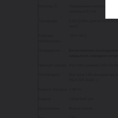
Импульс
2)
Напряжение импульса 50
m
импульса 0.13
A
Ток заряда
0.8
A
(2-8
A
ч, для мото) 3.3
A
(
авто)
Рабочая
-20°C-50’C,
температура
Охлаждение
Естественное охлаждение
накрывать зарядное устр
Принцип заряда
4-ре Авто режима:
Ud
-
I
-
Uo
-
U
Тип батарей
Все типы 12В свинцово-кис
(SLA, Gel, AGM...)
Емкость батареи
2-90 A
ч
Размер
120x67x41
мм
Дополнение
Влагостойкое
Вес
275
г