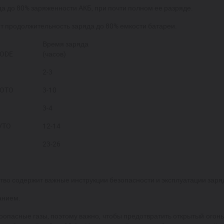
а до 80% заряженности АКБ, при почти полном ее разряде.
ет продолжительность
заряда до
80% емкости батареи.
Время заряда
ODE
(часов)
2-3
OTO
3-10
3-4
VTO
12-14
23-26
о содержит важные инструкции безопасности и эксплуатации заряд
анием.
оопасные газы, поэтому важно, чтобы предотвратить открытый огон