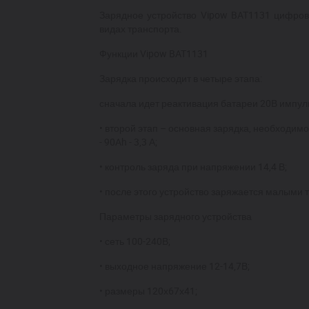
Зарядное устройство Vipow BAT1131 цифрово
видах транспорта.
Функции Vipow BAT1131
Зарядка происходит в четыре этапа:
сначала идет реактивация батареи 20В импул
• второй этап – основная зарядка, необходимо
- 90Ah - 3,3 А;
• контроль заряда при напряжении 14,4 В;
• после этого устройство заряжается малыми 
Параметры зарядного устройства
• сеть 100-240В;
• выходное напряжение 12-14,7В;
• размеры 120х67х41;