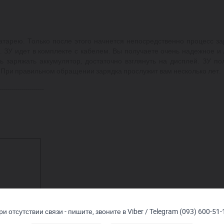
тарею. Только после этого начнется непосредственно процесс зар
 ЗУ идет в комплекте с кабелем. Вы получаете очень надежное и л
ь заряжать аккумулятор, достаточно взглянуть на дисплей. ЗУ п
 При правильном обращении зарядка прослужит вам несколько лет.
----------------------
4.7В 14.7В
ри отсутствии связи - пишите, звоните в Viber / Telegram (093) 600-51-