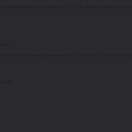
е, предназначено для зарядки SLA, AGM аккумуляторов, включая
ьсом;
 выбрать режим заряда/зарядный ток - для батареи 2 - 8Ah рекоменд
токами.