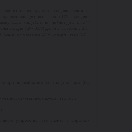
ю технологию
заряда
для свинцово-кислотных
редназначен
а
для всех видов 12V свинцово-
импульсом. Когда батарея дойдет до стадии "
I
"
тельней,
для
12
v
-
90Ah должны выбрать 3.3A).
; Когда ток оказался 0.4
A
;
следует
этап "
Up
" -
улятора, черный зажим на отрицательную. (Вы
е правильно (поменять местами зажимы).
те.
рядного устройства, отключайте в обратной