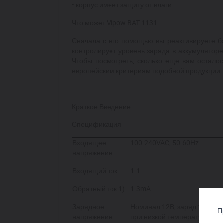
• корпус имеет защиту от влаги.
Что может Vipow BAT 1131
Сначала с его помощью вы реактивируете ба
контролирует уровень заряда в аккумуляторе.
Чтобы посмотреть, сколько еще вам осталос
европейским критериям подобной продукции.
----------------------------------------------------------------------------
Краткое Введение
Спецификация
Входящее
100-240VAC, 50-60Hz
напряжение
Входящий ток
1.1
Обратный ток
1)
1.3mA
Зарядное
Номинал 12В, заряд 14.4В/1
П
напряжение
при низкой температуре)