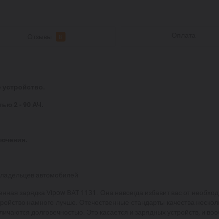
Оплата
Отзывы
8
 устройство.
ью 2 - 90 АЧ.
лючения.
владельцев автомобилей
нная зарядка Vipow BAT 1131. Она навсегда избавит вас от необхо
тройство намного лучше. Отечественные стандарты качества нескол
тличаются долговечностью. Это касается и зарядных устройств, и во