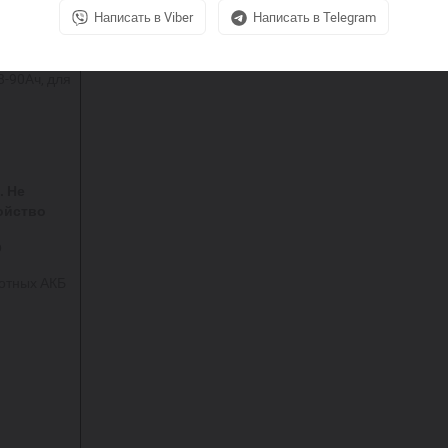
Написать в Viber
Написать в Telegram
V
rms
. Ток
8-90
A
ч, для
. Не
ойство
p
лотных АКБ