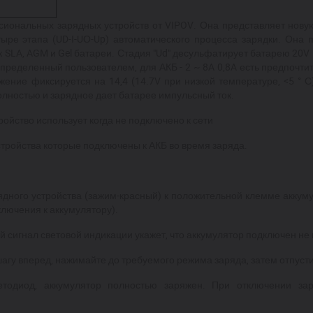
ссиональных зарядных устройств от
VIPOV
. Он
а
представляет нову
ыре этапа (UD-
I
-
U
О-Up) автоматического процесса зарядки. Он
а
п
 SLA, AGM и Gel батареи. Стадия "
Ud
" десульфатирует батарею 20V 
определенный пользователем, для АКБ - 2 ~ 8A 0,8A есть предпочти
яжение фиксируется на 14,4 (14.7V
при
низкой температуре, <5 ° С)
олностью и зарядное да
е
т батаре
е
импульсный ток.
тройство использует когда не подключено к сети
стройства которые подключены к АКБ во время заряда.
дного устройства (зажим-красный) к положительной клемме аккум
лючения к аккумулятору).
ый сигнал световой индикации укажет, что аккумулятор подключен н
шагу вперед, нажимайте до требуемого режима заряда, затем отпусти
ветодиод, аккумулятор полностью заряжен. При отключении за