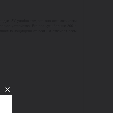
ядки. ЗУ удобно тем, что оно автоматически
егкое устройство. Его вес чуть больше 200 г.
олностью защищено от влаги и отвечает всем
11