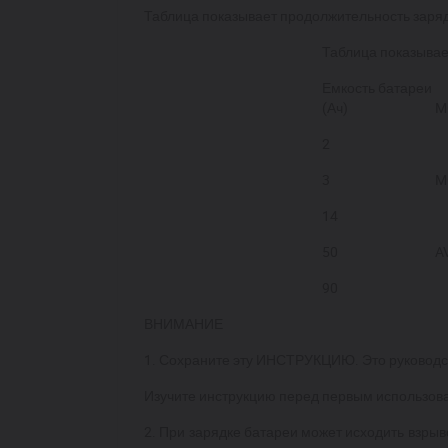
Таблица показывает продолжительность заряд
Таблица показыва
Емкость батареи
(Ач)
M
2
3
M
14
50
A
90
ВНИМАНИЕ
1. Сохраните эт
у
ИНСТРУКЦИЮ. Это руководств
Изучите инструкцию перед первым использов
2. При зарядке батареи может исходить взрыв