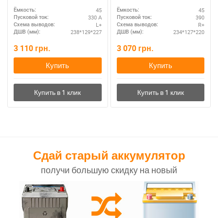
45
45
Ёмкость:
Ёмкость:
330 А
390
Пусковой ток:
Пусковой ток:
L+
R+
Схема выводов:
Схема выводов:
238*129*227
234*127*220
ДШВ (мм):
ДШВ (мм):
3 110
грн.
3 070
грн.
Купить
Купить
Сдай старый аккумулятор
получи большую скидку на новый