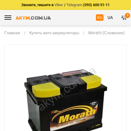
Звоните, пишите в
Viber
/
Telegram
(093) 600-51-11
0
RU
UA
Главная
Купить авто аккумуляторы
Moratti (Словения)