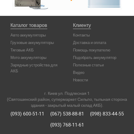
Каталог товаров
Клиенту
Авто аккумуляторы
Контакты
Грузовые аккумуляторы
Доставка и оплата
Тяговые АКБ
Помощь покупателю
Мото аккумуляторы
Подобрать аккумулятор
Зарядные устройства для
Полезные статьи
АКБ
Видео
Новости
г. Киев ул. Подлесная 1
(Святошинский район, супермаркет Сильпо, тыльная сторона
здания - закрытый малый склад АКБ).
(093) 600-51-11
(067) 538-88-81
(098) 833-44-55
(093) 768-11-61