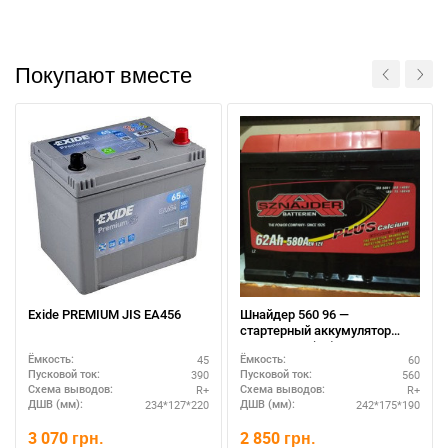
Покупают вместе
Exide PREMIUM JIS EA456
Шнайдер 560 96 —
стартерный аккумулятор
60А/ч 560А (R+), премиум
45
60
Ёмкость:
Ёмкость:
класс
Написать в Viber
Написать в Telegram
390
560
Пусковой ток:
Пусковой ток:
R+
R+
Схема выводов:
Схема выводов:
234*127*220
242*175*190
ДШВ (мм):
ДШВ (мм):
3 070
грн.
2 850
грн.