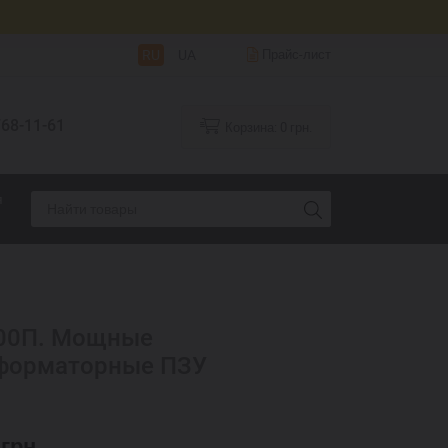
RU
UA
Прайс-лист
68-11-61
Корзина:
0
грн.
я
00П. Мощные
форматорные ПЗУ
0
грн.