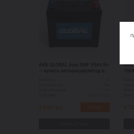
П
АКБ GLOBAL Asia SMF 95Ah R+
АКБ 
— купить автоаккумулятор в
100A
наличии
двиг
95
Ёмкость:
Ёмкос
790
Пусковой ток:
Пуско
R+
Схема выводов:
Схема
306*173*225
ДШВ (мм):
ДШВ (
5 650
грн.
4 7
Купить