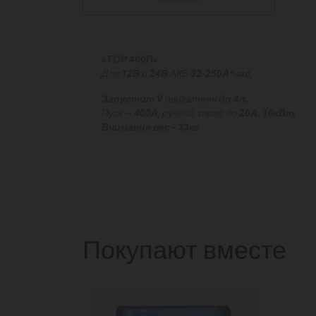
«ТОР 400П»
Для
12В
и
24В
АКБ
32-250А*час,
Запустит V
двигателя
до 4л.
Пуск –
400А,
ручной
заряд до
20А. 10кВт,
Внимание вес - 33кг.
Покупают вместе