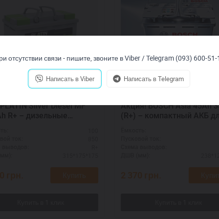
ри отсутствии связи - пишите, звоните в Viber / Telegram (093) 600-51-
Написать в Viber
Написать в Telegram
PLATIN Silver Diesel MF
Акция! BOSCH Asia 45Ah 
h R+ – дизельные
(R+) – компактный АКБ д
атели
азиатских авто
100
ть:
Ёмкость:
850
вой ток:
Пусковой ток:
R+
 выводов:
Схема выводов:
315*175*175
238*1
мм):
ДШВ (мм):
20
грн.
2 370
грн.
Купить
Купи