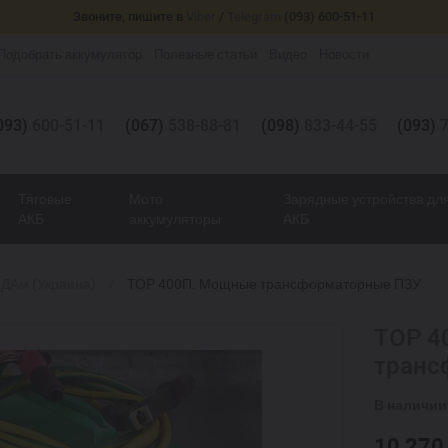
Звоните, пишите в
Viber
/
Telegram
(093) 600-51-11
Подобрать аккумулятор
Полезные статьи
Видео
Новости
093)
600-51-11
(067)
538-88-81
(098)
833-44-55
(093)
7
Тяговые
Мото
Зарядные устройства дл
АКБ
аккумуляторы
АКБ
ДАм (Украина)
ТОР 400П. Мощные трансформаторные ПЗУ
ТОР 4
транс
В наличии
10 27