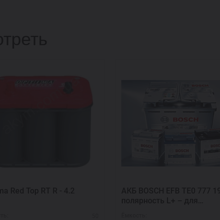
треть
ma Red Top RT R - 4.2
АКБ BOSCH EFB TE0 777 1
полярность L+ – для
коммерческого транспор
50
ть:
Ёмкость: