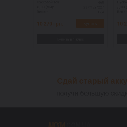
460
Пусковой ток:
Пуско
237*129*227
ДШВ (мм):
ДШВ (
12,4
Вес кг:
Вес кг
10 270
грн.
10 
Купить
Сдай старый акк
получи большую скидк