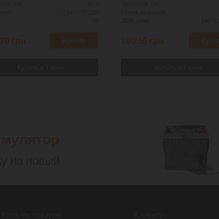
815
вой ток:
Пусковой ток:
254*175*200
мм):
Схема выводов:
18
240*1
:
ДШВ (мм):
270
грн.
10 260
грн.
Купить
Купи
умулятор
у на новый
Каталог товаров
Клиенту