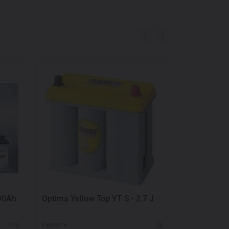
90Ah
Optima Yellow Top YT S - 2.7 J
Optima Red 
та
190
38
Ёмкость:
Ёмкость: