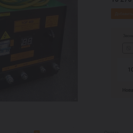
Добавить
Звони
1
Нова
Оплата