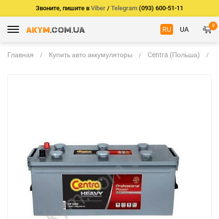
Звоните, пишите в
Viber
/
Telegram
(093) 600-51-11
0
RU
UA
Главная
Купить авто аккумуляторы
Centra (Польша)
C
H