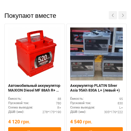
Покупают вместе
Автомобильный аккумулятор
Аккумулятор PLATIN Silver
MAXION Diesel MF 88Ah R+ –
Asia 95Ah 830A L+ (левый +)
для дизельных авто
88
95
Ёмкость:
Ёмкость:
780
830
Пусковой ток:
Пусковой ток:
R+
L+
Схема выводов:
Схема выводов:
278*175*190
305*176*222
ДШВ (мм):
ДШВ (мм):
4 120
грн.
4 540
грн.