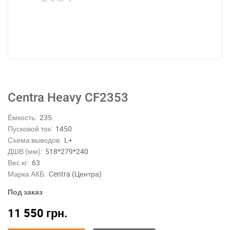
Centra Heavy CF2353
Ёмкость:
235
Пусковой ток:
1450
Схема выводов:
L+
ДШВ (мм):
518*279*240
Вес кг:
63
Марка АКБ:
Centra (Центра)
Под заказ
11 550
грн.