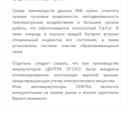
При отсутствии связи - пишите, звоните в Viber /
Telegram (093) 600-51-11
Среди преимуществ данных АКБ нужно отметить
лучшие пусковые возможности, неподверженность
Написать в Viber
Написать в Telegram
температурным воздействиям и большим сроком
работы, что обеспечивается технологией "Ca/Ca". В
свою очередь в корпусе каждой батареи встроен
специальный индикатор его состояния, а также
установлена система очистки образовывающихся
газов.
Отдельно следует сказать, что при производстве
аккумуляторов ЦЕНТРА CF2353 была внедрена
оптимизированная конструкция верхней крышки,
предотвращающая утечку электролитового вещества.
Итак, автоаккумуляторы CENTRA являются
конкурентными на нашем рынке и вполне удостоены
Вашего внимания.