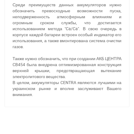
Среди преимуществ данных аккумуляторов нужно
обозначить превосходные возможности пуска,
неподверженность атмосферным влияниям и
огромным сроком службы, что достигается
использованием метода "Ca/Ca". В свою очередь в
корпусе каждой батареи встроен особый индикатор его
использования, а также вмонтирована система очистки
газов.
Также нужно обозначить, что при создании АКБ ЦЕНТРА
CB454 была внедрена оптимизированная конструкция
верхней крышки, предотвращающая вытекание
электролитового вещества.
При отсутствии связи - пишите, звоните в Viber /
В целом, аккумуляторы CENTRA являются лучшими на
Telegram (093) 600-51-11
украинском рынке и вполне заслуживают Вашего
внимания.
Написать в Viber
Написать в Telegram