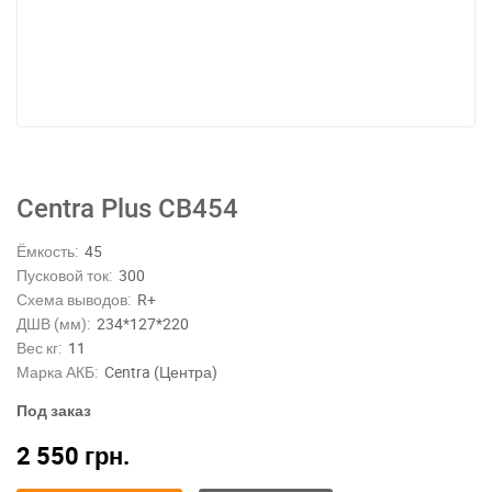
Centra Plus CB454
Ёмкость:
45
Пусковой ток:
300
Схема выводов:
R+
ДШВ (мм):
234*127*220
Вес кг:
11
Марка АКБ:
Centra (Центра)
Под заказ
2 550
грн.