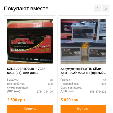
Покупают вместе
SZNAJDER 570 38 — 70Ah
Аккумулятор PLATIN Silver
600A (L+), АКБ для
Asia 100Ah 920A R+ (правый
внедорожников и легковых
+)
70
100
Ёмкость:
Ёмкость:
авто
600
920
Пусковой ток:
Пусковой ток:
L+
R+
Схема выводов:
Схема выводов:
278*175*190
305*176*222
ДШВ (мм):
ДШВ (мм):
3 590
грн.
5 020
грн.
Купить
Купить