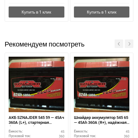
Рекомендуем посмотреть
АКБ SZNAJDER 545 59 — 45Ач
Шнайдер аккумулятор 545 65
360А (L+), стартерная
— 45Ah 360A (R+), надёжная
батарея для бензинового
АКБ 12V евроразмер
45
45
Ёмкость:
Ёмкость:
двигателя
360
360
Пусковой ток:
Пусковой ток: