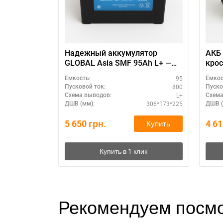
Надежный аккумулятор
АКБ 
GLOBAL Asia SMF 95Ah L+ —
крос
для легкового авто
95
Ёмкость:
Ёмкос
800
Пусковой ток:
Пуско
L+
Схема выводов:
Схема
306*173*225
ДШВ (мм):
ДШВ (
5 650
грн.
4 6
Купить
Рекомендуем посмо