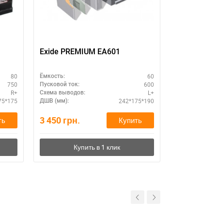
Exide PREMIUM EA601
VARTA SIL
610402092
80
60
Ёмкость:
Ёмкость:
750
600
Пусковой ток:
Пусковой ток:
R+
L+
Схема выводов:
Схема выводо
75*175
242*175*190
ДШВ (мм):
ДШВ (мм):
3 450
грн.
6 840
грн.
ть
Купить