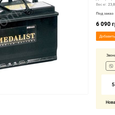
Вес кг:
23,8
Под заказ
6 090
г
Добавить
Звони
5
Нова