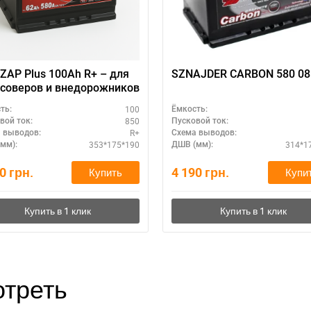
ZAP Plus 100Ah R+ – для
SZNAJDER CARBON 580 08
соверов и внедорожников
100
ть:
Ёмкость:
850
вой ток:
Пусковой ток:
R+
 выводов:
Схема выводов:
353*175*190
314*1
мм):
ДШВ (мм):
10
грн.
4 190
грн.
Купить
Купи
треть