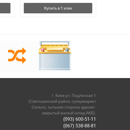
г. Киев ул. Подлесная 1
(Святошинский район, супермаркет
Сильпо, тыльная сторона здания -
закрытый малый склад АКБ).
(093) 600-51-11
(067) 538-88-81