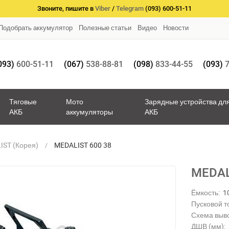
Звоните, пишите в
Viber
/
Telegram
(093) 600-51-11
Подобрать аккумулятор
Полезные статьи
Видео
Новости
093)
600-51-11
(067)
538-88-81
(098)
833-44-55
(093)
7
Тяговые
Мото
Зарядные устройства дл
АКБ
аккумуляторы
АКБ
IST (Корея)
MEDALIST 600 38
MEDAL
Ёмкость:
1
Пусковой то
Схема выв
ДШВ (мм):