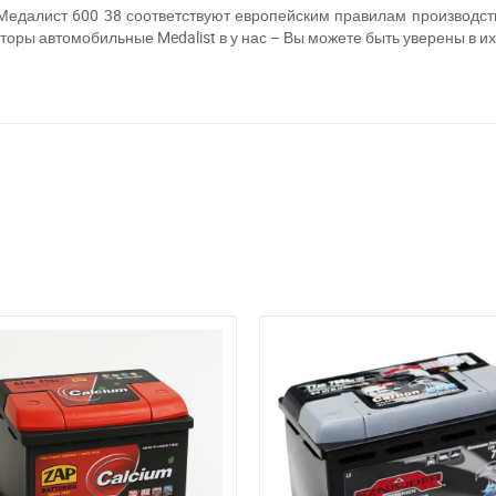
 Медалист 600 38 соответствуют европейским правилам производст
торы автомобильные Medalist в у нас – Вы можете быть уверены в и
ри отсутствии связи - пишите, звоните в Viber / Telegram (093) 600-51-
Написать в Viber
Написать в Telegram