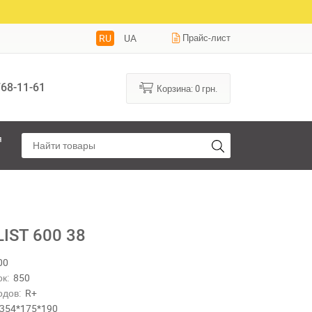
RU
UA
Прайс-лист
68-11-61
Корзина:
0
грн.
я
IST 600 38
00
к:
850
одов:
R+
354*175*190