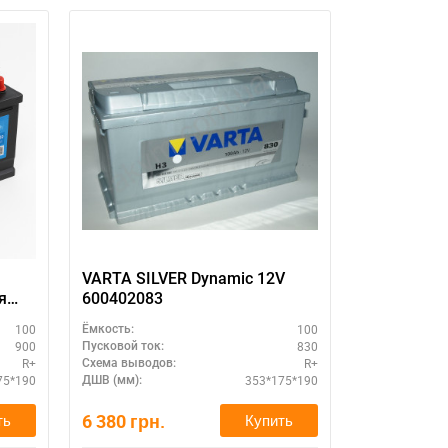
VARTA SILVER Dynamic 12V
GLOBAL As
я
600402083
L+ — аккум
купить с д
100
100
Ёмкость:
Ёмкость:
900
830
Пусковой ток:
Пусковой ток:
R+
R+
Схема выводов:
Схема выводо
75*190
353*175*190
ДШВ (мм):
ДШВ (мм):
6 380
грн.
5 630
грн.
ть
Купить