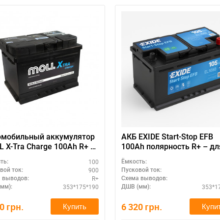
омобильный аккумулятор
АКБ EXIDE Start-Stop EFB
 X-Tra Charge 100Ah R+ –
100Ah полярность R+ – дл
 внедорожников
систем старт-стоп
100
ть:
Ёмкость:
900
вой ток:
Пусковой ток:
R+
 выводов:
Схема выводов:
353*175*190
353*1
мм):
ДШВ (мм):
90
грн.
6 320
грн.
Купить
Купи