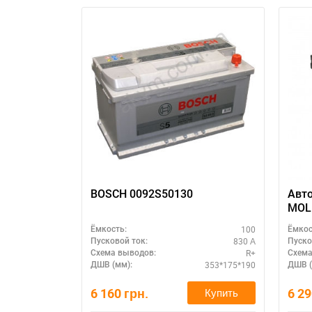
BOSCH 0092S50130
Авт
MOLL
для
100
Ёмкость:
Ёмкос
830 А
Пусковой ток:
Пуско
R+
Схема выводов:
Схема
353*175*190
ДШВ (мм):
ДШВ (
6 160
грн.
6 2
Купить