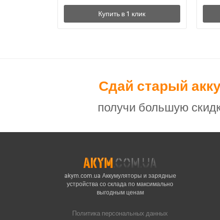
Сдай старый акк
получи большую скидк
akym.com.ua Аккумуляторы и зарядные
устройства со склада по максимально
выгодным ценам
Политика персональных данных