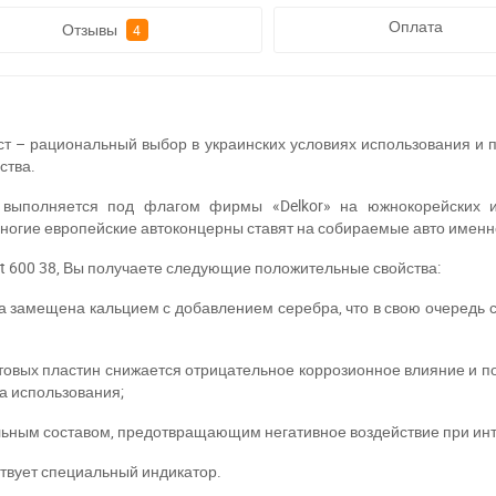
Оплата
Отзывы
4
т – рациональный выбор в украинских условиях использования и 
ства.
 выполняется под флагом фирмы «Delkor» на южнокорейских и
огие европейские автоконцерны ставят на собираемые авто именно
st 600 38, Вы получаете следующие положительные свойства:
ьма замещена кальцием с добавлением серебра, что в свою очередь
товых пластин снижается отрицательное коррозионное влияние и п
а использования;
льным составом, предотвращающим негативное воздействие при ин
ствует специальный индикатор.