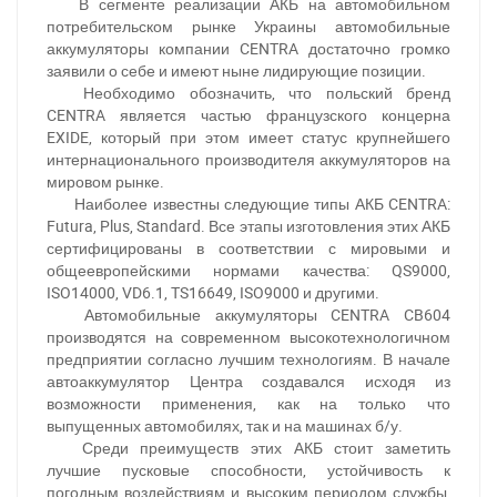
В сегменте реализации АКБ на автомобильном
потребительском рынке Украины автомобильные
аккумуляторы компании CENTRA достаточно громко
заявили о себе и имеют ныне лидирующие позиции.
Необходимо обозначить, что польский бренд
CENTRA является частью французского концерна
EXIDE, который при этом имеет статус крупнейшего
интернационального производителя аккумуляторов на
мировом рынке.
Наиболее известны следующие типы АКБ CENTRA:
Futura, Plus, Standard. Все этапы изготовления этих АКБ
сертифицированы в соответствии с мировыми и
общеевропейскими нормами качества: QS9000,
ISO14000, VD6.1, TS16649, ISO9000 и другими.
Автомобильные аккумуляторы CENTRA CB604
производятся на современном высокотехнологичном
предприятии согласно лучшим технологиям. В начале
автоаккумулятор Центра создавался исходя из
возможности применения, как на только что
выпущенных автомобилях, так и на машинах б/у.
Среди преимуществ этих АКБ стоит заметить
лучшие пусковые способности, устойчивость к
погодным воздействиям и высоким периодом службы,