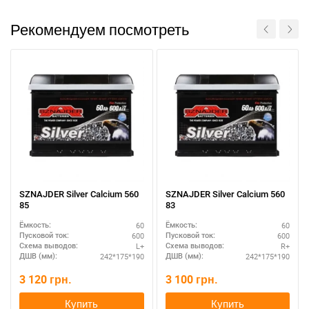
Рекомендуем посмотреть
SZNAJDER Silver Calcium 560
SZNAJDER Silver Calcium 560
85
83
60
60
Ёмкость:
Ёмкость:
600
600
Пусковой ток:
Пусковой ток:
L+
R+
Схема выводов:
Схема выводов:
242*175*190
242*175*190
ДШВ (мм):
ДШВ (мм):
3 120
грн.
3 100
грн.
Купить
Купить