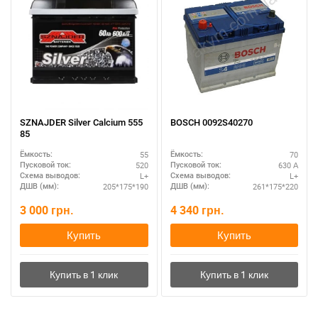
SZNAJDER Silver Calcium 555
BOSCH 0092S40270
85
55
70
Ёмкость:
Ёмкость:
520
630 А
Пусковой ток:
Пусковой ток:
L+
L+
Схема выводов:
Схема выводов:
205*175*190
261*175*220
ДШВ (мм):
ДШВ (мм):
3 000
грн.
4 340
грн.
Купить
Купить