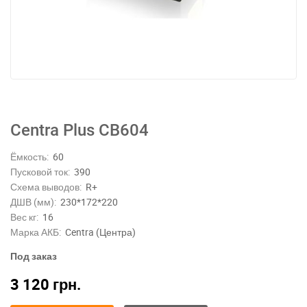
Centra Plus CB604
Ёмкость:
60
Пусковой ток:
390
Схема выводов:
R+
ДШВ (мм):
230*172*220
Вес кг:
16
Марка АКБ:
Centra (Центра)
Под заказ
3 120
грн.