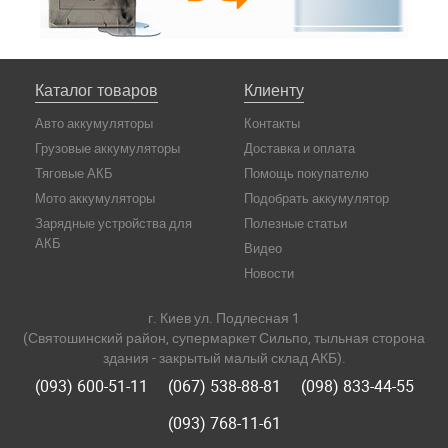
Каталог товаров
Клиенту
Авто аккумуляторы
Контакты
Грузовые аккумуляторы
Доставка и оплата
Тяговые АКБ
Помощь покупателю
Мото аккумуляторы
Подобрать аккумулятор
Зарядные устройства для
Полезные статьи
АКБ
Видео
Новости
г. Киев ул. Подлесная 1
(Святошинский район, супермаркет Сильпо, тыльная сторона
здания - закрытый малый склад АКБ).
(093) 600-51-11
(067) 538-88-81
(098) 833-44-55
(093) 768-11-61