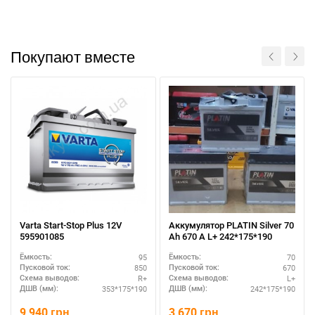
При отсутствии связи - пишите, звоните в Viber /
Покупают вместе
Telegram (093) 600-51-11
Написать в Viber
Написать в Telegram
Varta Start-Stop Plus 12V
Аккумулятор PLATIN Silver 70
595901085
Ah 670 A L+ 242*175*190
95
70
Ёмкость:
Ёмкость:
850
670
Пусковой ток:
Пусковой ток:
R+
L+
Схема выводов:
Схема выводов:
353*175*190
242*175*190
ДШВ (мм):
ДШВ (мм):
9 940
грн.
3 670
грн.