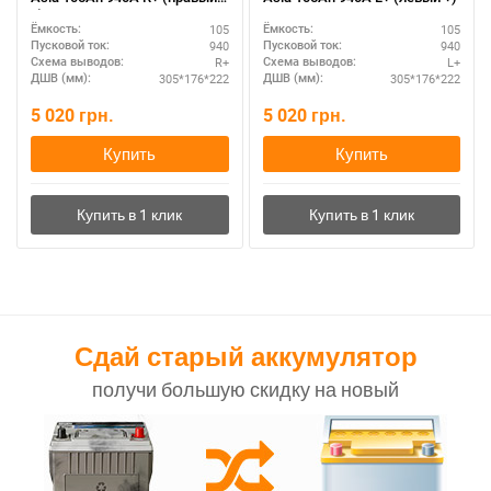
+)
105
105
Ёмкость:
Ёмкость:
940
940
Пусковой ток:
Пусковой ток:
R+
L+
Схема выводов:
Схема выводов:
305*176*222
305*176*222
ДШВ (мм):
ДШВ (мм):
5 020
грн.
5 020
грн.
Купить
Купить
Сдай старый аккумулятор
получи большую скидку на новый