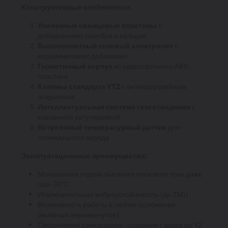
Конструктивные особенности:
Усиленные свинцовые пластины
с
добавлением серебра и кальция
Высокоплотный гелевый электролит
с
керамическими добавками
Герметичный корпус
из ударопрочного ABS-
пластика
Клеммы стандарта YTZ
с антикоррозийным
покрытием
Интеллектуальная система газоотведения
с
клапанной регулировкой
Встроенный температурный датчик
для
оптимального заряда
Эксплуатационные преимущества:
Мгновенная отдача высокого пускового тока даже
при -30°C
Исключительная виброустойчивость (до 25G)
Возможность работы в любом положении
(включая перевернутое)
Сверхнизкий саморазряд - сохраняет заряд до 12