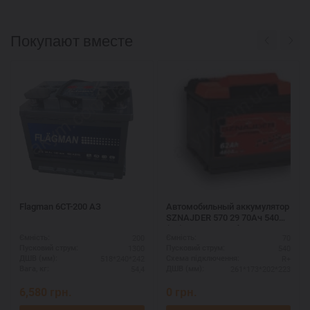
Покупают вместе
Flagman 6CT-200 АЗ
Автомобильный аккумулятор
SZNAJDER 570 29 70Ач 540А
(R+) - надежная батарея для
200
70
Ємність:
Ємність:
автобусов
1300
540
Пусковий струм:
Пусковий струм:
518*240*242
R+
ДШВ (мм):
Схема підключення:
54,4
261*173*202*223
Вага, кг:
ДШВ (мм):
6,580
грн.
0
грн.