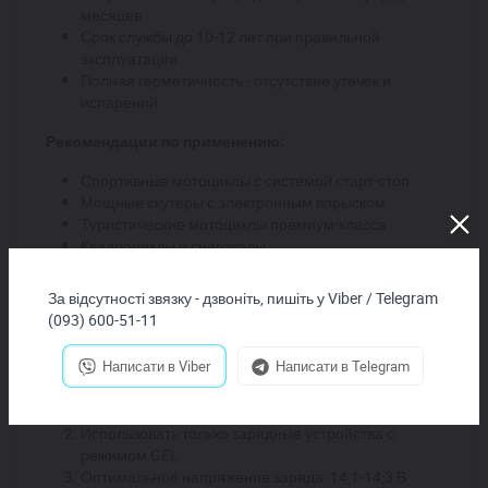
месяцев
Срок службы до 10-12 лет при правильной
эксплуатации
Полная герметичность - отсутствие утечек и
испарений
Рекомендации по применению:
Спортивные мотоциклы с системой старт-стоп
Мощные скутеры с электронным впрыском
Туристические мотоциклы премиум-класса
Квадроциклы и снегоходы
Морская и речная техника
Специальное оборудование с высокими
За відсутності звязку - дзвоніть, пишіть у Viber / Telegram
требованиями к надежности
(093) 600-51-11
Советы по обслуживанию:
Написати в Viber
Написати в Telegram
Перед первым использованием провести полный
цикл заряда-разряда
Использовать только зарядные устройства с
режимом GEL
Оптимальное напряжение заряда: 14,1-14,3 В