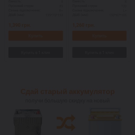
8
8
Ємність:
Ємність:
85
120
Пусковий струм:
Пусковий струм:
R+
L+
Схема підключення:
Схема підключення:
135*75*133
150*87*105
ДШВ (мм):
ДШВ (мм):
1,390
грн.
1,260
грн.
Купить
Купить
Сдай старый аккумулятор
получи большую скидку на новый