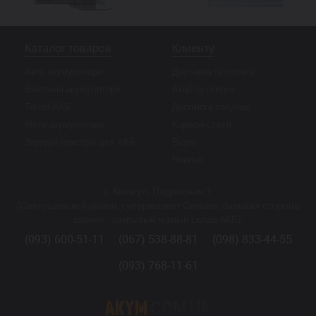
Каталог товаров
Клиенту
Авто акумулятори
Доставка та оплата
Вантажні акумулятори
Акції та скидки
Тягові АКБ
Допомога покупцю
Мото акумулятори
Корисні статті
Зарядні пристрої для АКБ
Відео
Новини
г. Киев ул. Подлесная 1
(Святошинский район, супермаркет Сильпо, тыльная сторона
здания - закрытый малый склад АКБ).
(093) 600-51-11
(067) 538-88-81
(098) 833-44-55
(093) 768-11-61