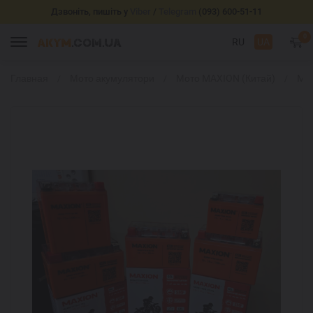
Дзвоніть, пишіть у
Viber
/
Telegram
(093) 600-51-11
0
RU
UA
Главная
Мото акумулятори
Мото MAXION (Китай)
MA