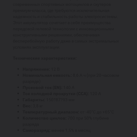
современных спортивных мотоциклов и скутеров
премиум-класса, где требуются исключительная
надежность и стабильность работы электросистемы.
Этот аккумулятор сочетает в себе преимущества
передовой гелевой технологии с инновационными
конструктивными решениями, обеспечивая
бесперебойную работу даже в самых экстремальных
условиях эксплуатации.
Технические характеристики:
Напряжение:
12 В
Номинальная емкость:
8,6 А·ч (при 20-часовом
разряде)
Пусковой ток (EN):
140 А
Ток холодной прокрутки (CCA):
120 А
Габариты:
150?87?93 мм
Вес:
3,8 кг
Температурный диапазон:
от -40°C до +65°C
Количество циклов:
700 при 50% глубине
разряда
Саморазряд:
менее 1,5% в месяц