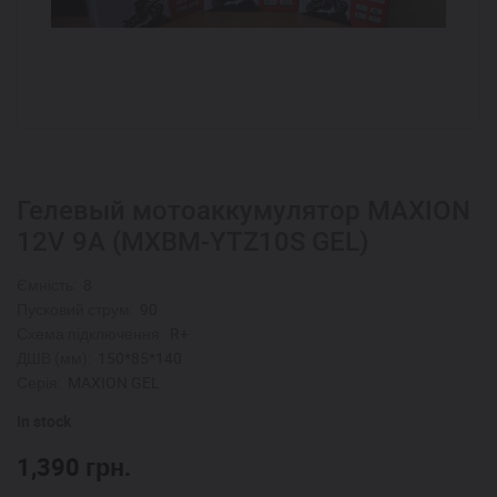
Гелевый мотоаккумулятор MAXION
12V 9A (MXBM-YTZ10S GEL)
Ємність:
8
Пусковий струм:
90
Схема підключення:
R+
ДШВ (мм):
150*85*140
Серія:
MAXION GEL
In stock
1,390
грн.