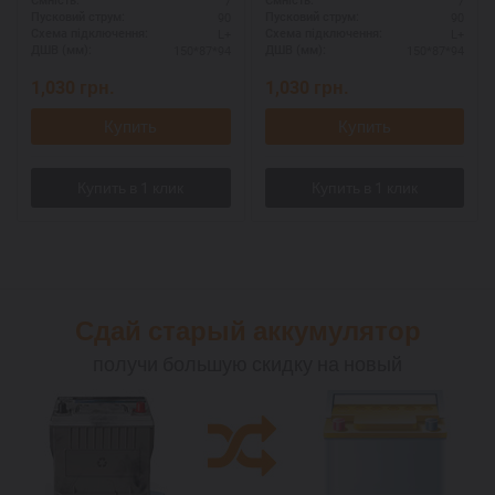
7
7
Ємність:
Ємність:
90
90
Пусковий струм:
Пусковий струм:
L+
L+
Схема підключення:
Схема підключення:
150*87*94
150*87*94
ДШВ (мм):
ДШВ (мм):
1,030
грн.
1,030
грн.
Купить
Купить
Сдай старый аккумулятор
получи большую скидку на новый