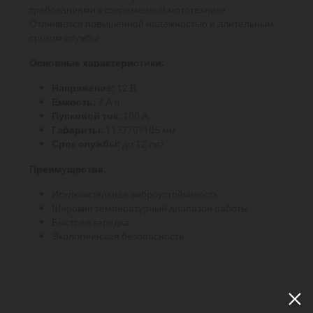
требованиями к современной мототехнике.
Отличается повышенной надежностью и длительным
сроком службы.
Основные характеристики:
Напряжение:
12 В
Емкость:
7 А·ч
Пусковой ток:
100 А
Габариты:
113?70?105 мм
Срок службы:
до 12 лет
Преимущества:
Исключительная виброустойчивость
Широкий температурный диапазон работы
Быстрая зарядка
Экологическая безопасность