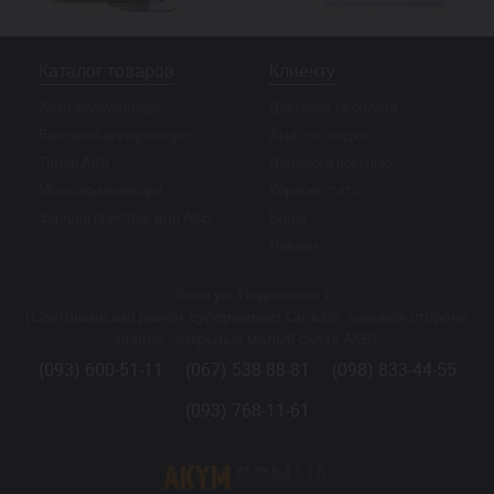
Каталог товаров
Клиенту
Авто акумулятори
Доставка та оплата
Вантажні акумулятори
Акції та скидки
Тягові АКБ
Допомога покупцю
Мото акумулятори
Корисні статті
Зарядні пристрої для АКБ
Відео
Новини
г. Киев ул. Подлесная 1
(Святошинский район, супермаркет Сильпо, тыльная сторона
здания - закрытый малый склад АКБ).
(093) 600-51-11
(067) 538-88-81
(098) 833-44-55
(093) 768-11-61