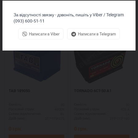
За відсутності звязку - дзвоніть, пишіть у Viber / Telegram
Покупают вместе
(093) 600-51-11
Написати в Viber
Написати в Telegram
TAB 189050
ТORNADO 6СТ-50 А1
50
50
Ємність:
Ємність:
480EN
420 А
Пусковий струм:
Пусковий струм:
R+
L+
Схема підключення:
Схема підключення:
207*175*175
215*175*190
ДШВ (мм):
ДШВ (мм):
0
грн.
0
грн.