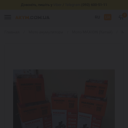
Дзвоніть, пишіть у
Viber
/
Telegram
(093) 600-51-11
0
RU
UA
Главная
Мото акумулятори
Мото MAXION (Китай)
MA